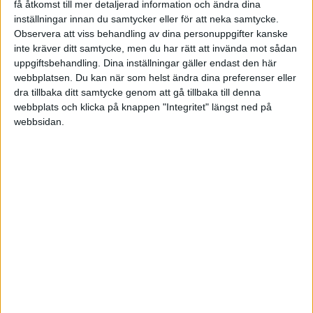
den i företaget. Bilens värde hamnar dessutom
få åtkomst till mer detaljerad information och ändra dina
under ett halvt prisbasbelopp.
inställningar innan du samtycker eller för att neka samtycke.
Observera att viss behandling av dina personuppgifter kanske
inte kräver ditt samtycke, men du har rätt att invända mot sådan
Men hur fungerar det rent praktiskt? Jag vill
uppgiftsbehandling. Dina inställningar gäller endast den här
minnas att Skatteverket kräver någon form av
webbplatsen. Du kan när som helst ändra dina preferenser eller
oberoende värdering av bilen. Måste man få ett
dra tillbaka ditt samtycke genom att gå tillbaka till denna
intyg av en bilhandlare eller hur ställer de sig till
webbplats och klicka på knappen "Integritet" längst ned på
alla onlinetjänster som värderar bilar?
webbsidan.
I och med att det är en enskild firma, hur gör
man med registrering av ägarbyte? Det är ju
fortfarande jag som person som kommer att stå
på bilen så behöver jag göra något alls där?
Antar att förertagsnamnet inte kommer att
finnas med på fordonsskattsedeln, hur gör jag
här?