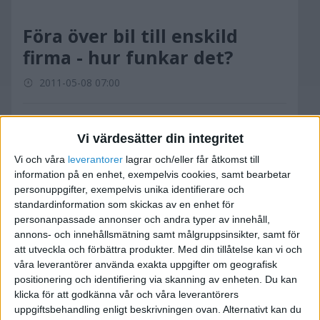
Föra över bil till enskild
firma - hur funkar det?
2011-05-08 07:00
Jag har under de första 18 månaderna med
Vi värdesätter din integritet
företaget använt min privata bil, vilket har
fungerat hyfsat. Nu har vi dock köpt en ny bil
Vi och våra
leverantorer
lagrar och/eller får åtkomst till
information på en enhet, exempelvis cookies, samt bearbetar
som jag inte vill använda i min enskilda firma
personuppgifter, exempelvis unika identifierare och
utan endast privat.
standardinformation som skickas av en enhet för
personanpassade annonser och andra typer av innehåll,
Eftersom vi inte har behov av två privatbilar vill
annons- och innehållsmätning samt målgruppsinsikter, samt för
jag föra över min gamla personbil till min enkilda
att utveckla och förbättra produkter.
Med din tillåtelse kan vi och
firma. Eftersom den endast kommer att
våra leverantörer använda exakta uppgifter om geografisk
positionering och identifiering via skanning av enheten. Du kan
användas i firman och jag sedan tidigare fört
klicka för att godkänna vår och våra leverantörers
körjournaler ser jag ingen vits i att inte plocka in
uppgiftsbehandling enligt beskrivningen ovan. Alternativt kan du