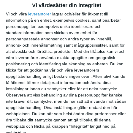
Vi värdesätter din integritet
Dra av hyran
Vi och våra
leverantorer
lagrar och/eller får åtkomst till
information på en enhet, exempelvis cookies, samt bearbetar
2011-03-25 09:55
personuppgifter, exempelvis unika identifierare och
standardinformation som skickas av en enhet för
personanpassade annonser och andra typer av innehåll,
Kan man ta upp hyran för lägenheten som en
annons- och innehållsmätning samt målgruppsinsikter, samt för
kostnad för företaget om man har kontoret
att utveckla och förbättra produkter.
Med din tillåtelse kan vi och
hemma i lägenheten?
våra leverantörer använda exakta uppgifter om geografisk
positionering och identifiering via skanning av enheten. Du kan
klicka för att godkänna vår och våra leverantörers
uppgiftsbehandling enligt beskrivningen ovan. Alternativt kan du
få åtkomst till mer detaljerad information och ändra dina
inställningar innan du samtycker eller för att neka samtycke.
Hans F
Observera att viss behandling av dina personuppgifter kanske
inte kräver ditt samtycke, men du har rätt att invända mot sådan
uppgiftsbehandling. Dina inställningar gäller endast den här
2011-03-25 10:25
webbplatsen. Du kan när som helst ändra dina preferenser eller
dra tillbaka ditt samtycke genom att gå tillbaka till denna
Har du en enskild firma så får du max dra av en
webbplats och klicka på knappen "Integritet" längst ned på
schablon. För lägenhet är den 4000:- per år. Men
webbsidan.