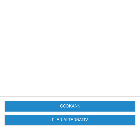
Vill du delta i diskussionen?
Logga in eller registrera dig för att skriva
inlägg och delta i diskussioner.
Logga in / Registrera
GODKÄNN
FLER ALTERNATIV