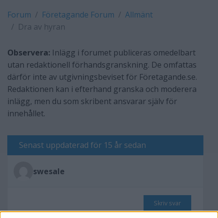
Forum
Företagande Forum
Allmänt
Dra av hyran
Observera:
Inlägg i forumet publiceras omedelbart
utan redaktionell förhandsgranskning. De omfattas
därför inte av utgivningsbeviset för Företagande.se.
Redaktionen kan i efterhand granska och moderera
inlägg, men du som skribent ansvarar själv för
innehållet.
Senast uppdaterad för 15 år sedan
swesale
Skriv svar