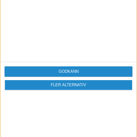
inlägg och delta i diskussioner.
Logga in / Registrera
GODKÄNN
FLER ALTERNATIV
Sveriges största digitala
mötesplats för företagare.