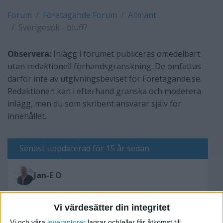
Forum
Företagande Forum
Allmänt
Sverigesök - bluff?
Observera:
Inlägg i forumet publiceras omedelbart
utan redaktionell förhandsgranskning. De omfattas
därför inte av utgivningsbeviset för Företagande.se.
Redaktionen kan i efterhand granska och moderera
inlägg, men du som skribent ansvarar själv för
innehållet.
Senast uppdaterad för 15 år sedan
Jan-E O
Vi värdesätter din integritet
Skriv svar
Vi och våra
leverantorer
lagrar och/eller får åtkomst till