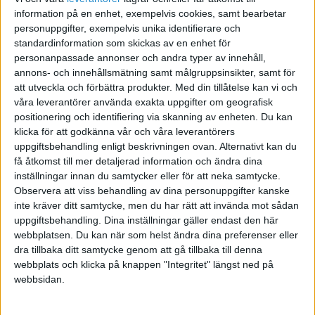
information på en enhet, exempelvis cookies, samt bearbetar
personuppgifter, exempelvis unika identifierare och
Sverigesök - bluff?
standardinformation som skickas av en enhet för
personanpassade annonser och andra typer av innehåll,
2011-01-18 06:48
annons- och innehållsmätning samt målgruppsinsikter, samt för
att utveckla och förbättra produkter.
Med din tillåtelse kan vi och
Vill varna för företaget/söktjänsten
våra leverantörer använda exakta uppgifter om geografisk
sverigesok.se som känns som ett riktigt
positionering och identifiering via skanning av enheten. Du kan
klicka för att godkänna vår och våra leverantörers
blufföretag. En googling bekräftar detta. De
uppgiftsbehandling enligt beskrivningen ovan. Alternativt kan du
ringde mig idag och sa att jag nu legat uppe
få åtkomst till mer detaljerad information och ändra dina
gratis ett år och att förlänga skulle kosta
inställningar innan du samtycker eller för att neka samtycke.
2000kr-någonting.
Observera att viss behandling av dina personuppgifter kanske
inte kräver ditt samtycke, men du har rätt att invända mot sådan
uppgiftsbehandling. Dina inställningar gäller endast den här
Fler som har råkat ut för dessa?
webbplatsen. Du kan när som helst ändra dina preferenser eller
dra tillbaka ditt samtycke genom att gå tillbaka till denna
The Ascent: Ny Youtube-kanal för män i en vilsen värld
webbplats och klicka på knappen "Integritet" längst ned på
webbsidan.