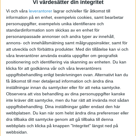
Vi värdesätter din integritet
Vi och våra
leverantorer
lagrar och/eller får åtkomst till
Företagsnamn -
information på en enhet, exempelvis cookies, samt bearbetar
innovationsföretag
personuppgifter, exempelvis unika identifierare och
standardinformation som skickas av en enhet för
2011-01-10 05:50
personanpassade annonser och andra typer av innehåll,
annons- och innehållsmätning samt målgruppsinsikter, samt för
att utveckla och förbättra produkter.
Med din tillåtelse kan vi och
Är på gång att starta enskild firma där jag
våra leverantörer använda exakta uppgifter om geografisk
kommer utveckla idéer inom olika områden. Det
positionering och identifiering via skanning av enheten. Du kan
första produkten blir ett hjälpmedel för målning
klicka för att godkänna vår och våra leverantörers
av hus och hem.
uppgiftsbehandling enligt beskrivningen ovan. Alternativt kan du
få åtkomst till mer detaljerad information och ändra dina
En annan produkt riktar sig mot båtcharter. En
inställningar innan du samtycker eller för att neka samtycke.
tredje är en serveringsdetalj.
Observera att viss behandling av dina personuppgifter kanske
inte kräver ditt samtycke, men du har rätt att invända mot sådan
Spretande produkter. Affärsidén är att utveckla
uppgiftsbehandling. Dina inställningar gäller endast den här
och sälja, ev. sälja av eller knoppa av till andra
webbplatsen. Du kan när som helst ändra dina preferenser eller
dra tillbaka ditt samtycke genom att gå tillbaka till denna
företag.
webbplats och klicka på knappen "Integritet" längst ned på
webbsidan.