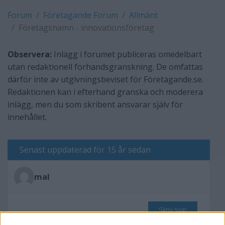
Forum
Företagande Forum
Allmänt
Företagsnamn - innovationsföretag
Observera:
Inlägg i forumet publiceras omedelbart
utan redaktionell förhandsgranskning. De omfattas
därför inte av utgivningsbeviset för Företagande.se.
Redaktionen kan i efterhand granska och moderera
inlägg, men du som skribent ansvarar själv för
innehållet.
Senast uppdaterad för 15 år sedan
mal
Skriv svar