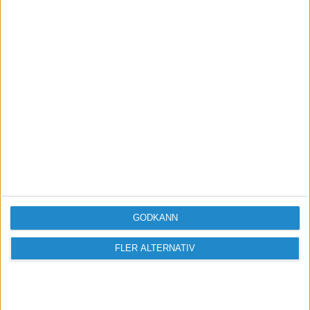
Vill du delta i diskussionen?
Logga in eller registrera dig för att skriva
inlägg och delta i diskussioner.
Logga in / Registrera
GODKÄNN
FLER ALTERNATIV