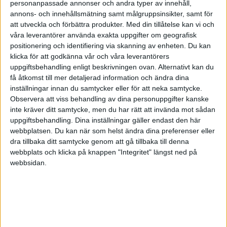
personanpassade annonser och andra typer av innehåll,
annons- och innehållsmätning samt målgruppsinsikter, samt för
Lars Arenander
att utveckla och förbättra produkter.
Med din tillåtelse kan vi och
våra leverantörer använda exakta uppgifter om geografisk
positionering och identifiering via skanning av enheten. Du kan
2010-10-23 08:10
klicka för att godkänna vår och våra leverantörers
uppgiftsbehandling enligt beskrivningen ovan. Alternativt kan du
Du lär få mycket att göra men jag tror inte att det
få åtkomst till mer detaljerad information och ändra dina
är rätt forum här.
inställningar innan du samtycker eller för att neka samtycke.
Observera att viss behandling av dina personuppgifter kanske
inte kräver ditt samtycke, men du har rätt att invända mot sådan
Lars Arenander. Utgivare av boken KVINNA I STRID
uppgiftsbehandling. Dina inställningar gäller endast den här
webbplatsen. Du kan när som helst ändra dina preferenser eller
dra tillbaka ditt samtycke genom att gå tillbaka till denna
webbplats och klicka på knappen "Integritet" längst ned på
webbsidan.
Robaino
2010-10-23 09:04