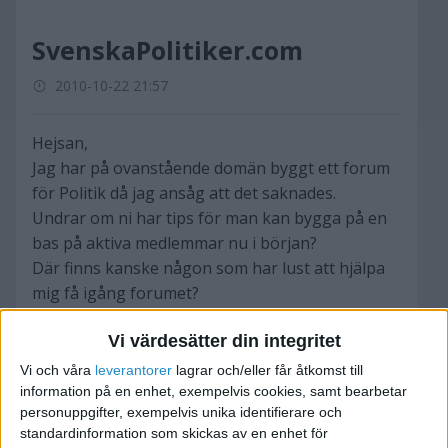
SvenskaPolitiker.com
2010-10-22 21:57
Hejsan,
Jag har på ovanstående domän byggt ett forum
för Politik då jag ansåg att det saknades.
Undrar om ni har tips för man kan bygga på en
bas på aktiva medlemmar nu i början?
Där finns kanske någon som har lust att hjälpa
mig få igång forumet?
Vi värdesätter din integritet
Mvh
Elias Nilsson
Vi och våra
leverantorer
lagrar och/eller får åtkomst till
www.SvenskaPolitiker.com
information på en enhet, exempelvis cookies, samt bearbetar
personuppgifter, exempelvis unika identifierare och
standardinformation som skickas av en enhet för