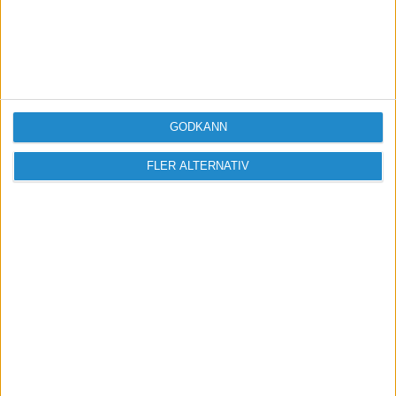
GODKÄNN
FLER ALTERNATIV
Vill du delta i diskussionen?
Logga in eller registrera dig för att skriva
inlägg och delta i diskussioner.
Logga in / Registrera