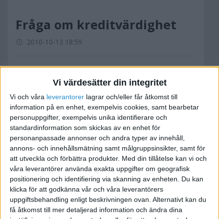
Fråga om kreditvärdighet
2010-10-13 18:59
Hej,
Vi värdesätter din integritet
Har sedan 6 månader tillbaka ett engelskt LTD.
Vi och våra
leverantorer
lagrar och/eller får åtkomst till
Anledningen till att vi skaffade ett LTD var för att
information på en enhet, exempelvis cookies, samt bearbetar
personuppgifter, exempelvis unika identifierare och
slippa 100k i aktiekapital. Allt har fungerat jätte
standardinformation som skickas av en enhet för
bra och vi är relativt nöjda. Problemet är att
personanpassade annonser och andra typer av innehåll,
företaget klassas som en filial och när det gäller
annons- och innehållsmätning samt målgruppsinsikter, samt för
kreditvärdigheten så är den lika med noll.
att utveckla och förbättra produkter.
Med din tillåtelse kan vi och
Företaget kan inte ens teckna ett mobilt
våra leverantörer använda exakta uppgifter om geografisk
abonnemang, för att inte tala om att handla på
positionering och identifiering via skanning av enheten. Du kan
klicka för att godkänna vår och våra leverantörers
faktura. Detta har ibland skapat oerhört stora
uppgiftsbehandling enligt beskrivningen ovan. Alternativt kan du
problem för oss. Min fråga är: Om jag startar ett
få åtkomst till mer detaljerad information och ändra dina
nytt svenskt AB med aktiekapital 100k (som vi