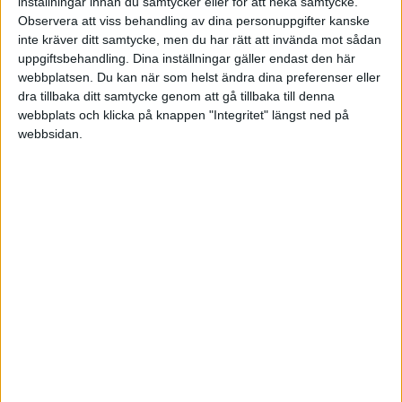
inställningar innan du samtycker eller för att neka samtycke.
har råd med idag)kommer då kreditvärdigheten
Observera att viss behandling av dina personuppgifter kanske
att höjas och därmed så slipper vi de problem vi
inte kräver ditt samtycke, men du har rätt att invända mot sådan
uppgiftsbehandling. Dina inställningar gäller endast den här
har haft hittills (det handlar inte om några stora
webbplatsen. Du kan när som helst ändra dina preferenser eller
köp) eller är det samma sak och vi måste invänta
dra tillbaka ditt samtycke genom att gå tillbaka till denna
ett första bokslut så att lite siffror börjar dyka
webbplats och klicka på knappen "Integritet" längst ned på
upp på kreditupplysningen. Kan då köp av ett
webbsidan.
begagnat/gammalt AB med kredithistorik vara
en lösning?
Jonathan
2010-10-13 19:14
Jag har aldrig haft problem med ett AB.