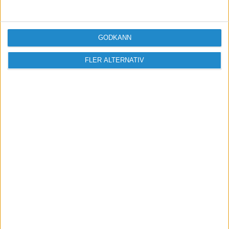
Logga in / Registrera
GODKÄNN
FLER ALTERNATIV
Sveriges största digitala
mötesplats för företagare.