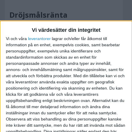
Dröjsmålsränta
Inkassobolag
Vi värdesätter din integritet
2010-08-25 20:57
Vi och våra
leverantorer
lagrar och/eller får åtkomst till
information på en enhet, exempelvis cookies, samt bearbetar
Hur snart efter att en faktura gått ut ska man
personuppgifter, exempelvis unika identifierare och
standardinformation som skickas av en enhet för
skicka en ny med pålagd dröjsmålsränta? Skickar
personanpassade annonser och andra typer av innehåll,
man ut en ny på egen hand eller brukar man
annons- och innehållsmätning samt målgruppsinsikter, samt för
överlåta det till ett inkassobolag? Vilka
att utveckla och förbättra produkter.
Med din tillåtelse kan vi och
inkassobolag är bra?
våra leverantörer använda exakta uppgifter om geografisk
positionering och identifiering via skanning av enheten. Du kan
klicka för att godkänna vår och våra leverantörers
uppgiftsbehandling enligt beskrivningen ovan. Alternativt kan du
få åtkomst till mer detaljerad information och ändra dina
swetrot
inställningar innan du samtycker eller för att neka samtycke.
Observera att viss behandling av dina personuppgifter kanske
inte kräver ditt samtycke, men du har rätt att invända mot sådan
2010-08-26 06:23
uppgiftsbehandling. Dina inställningar gäller endast den här