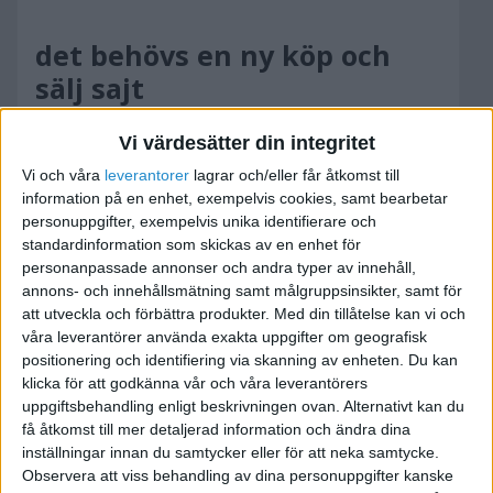
det behövs en ny köp och
sälj sajt
2010-08-19 13:30
Vi värdesätter din integritet
Vi och våra
leverantorer
lagrar och/eller får åtkomst till
🙂
information på en enhet, exempelvis cookies, samt bearbetar
personuppgifter, exempelvis unika identifierare och
standardinformation som skickas av en enhet för
personanpassade annonser och andra typer av innehåll,
annons- och innehållsmätning samt målgruppsinsikter, samt för
nord65
att utveckla och förbättra produkter.
Med din tillåtelse kan vi och
våra leverantörer använda exakta uppgifter om geografisk
positionering och identifiering via skanning av enheten. Du kan
2010-08-20 07:42
klicka för att godkänna vår och våra leverantörers
uppgiftsbehandling enligt beskrivningen ovan. Alternativt kan du
I snar framtid får man väl hoppas 🙂
få åtkomst till mer detaljerad information och ändra dina
inställningar innan du samtycker eller för att neka samtycke.
Observera att viss behandling av dina personuppgifter kanske
[font=Verdana][font=Verdana]