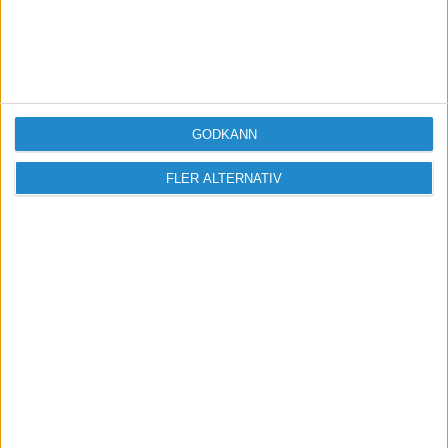
Vill du delta i diskussionen?
Logga in eller registrera dig för att skriva
inlägg och delta i diskussioner.
GODKÄNN
Logga in / Registrera
FLER ALTERNATIV