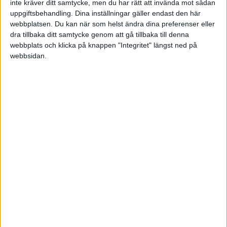
inte kräver ditt samtycke, men du har rätt att invända mot sådan
[font=Verdana]Det kommer alltid nya som tar
uppgiftsbehandling. Dina inställningar gäller endast den här
över de gamla stora rävarna[/font][/font][/font]
webbplatsen. Du kan när som helst ändra dina preferenser eller
;D
dra tillbaka ditt samtycke genom att gå tillbaka till denna
webbplats och klicka på knappen "Integritet" längst ned på
webbsidan.
krjh
2010-08-24 15:33
Skulle tro att det kommer dröja ett bra tag innan
dessa kan bli omkörda.
En utmanare måste komma med något nytt,
något speciellt.
Men förr eller senare så kommer det att hända,