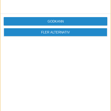
GODKÄNN
FLER ALTERNATIV
Vill du delta i diskussionen?