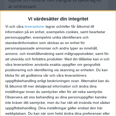
öppna, och vissa är helt stängda så själva lagret
är ointressant.
Vi värdesätter din integritet
Är det själva hyreskontraktet som är värdefullt?
Kan man belåna ett sådant? Och hur länge
Vi och våra
leverantorer
lagrar och/eller får åtkomst till
brukar folk orka sitta på dessa typ av kontrakt
information på en enhet, exempelvis cookies, samt bearbetar
personuppgifter, exempelvis unika identifierare och
innan det övergår till hyresvärden?
standardinformation som skickas av en enhet för
personanpassade annonser och andra typer av innehåll,
Tacksam för all info.
annons- och innehållsmätning samt målgruppsinsikter, samt för
att utveckla och förbättra produkter.
Med din tillåtelse kan vi och
våra leverantörer använda exakta uppgifter om geografisk
positionering och identifiering via skanning av enheten. Du kan
klicka för att godkänna vår och våra leverantörers
Dekor
uppgiftsbehandling enligt beskrivningen ovan. Alternativt kan du
få åtkomst till mer detaljerad information och ändra dina
inställningar innan du samtycker eller för att neka samtycke.
2010-07-23 18:23
Observera att viss behandling av dina personuppgifter kanske
inte kräver ditt samtycke, men du har rätt att invända mot sådan
Om jag uppfattar det rätt så som du skriver så
uppgiftsbehandling. Dina inställningar gäller endast den här
webbplatsen. Du kan när som helst ändra dina preferenser eller
ligger det en hel del affärsöverlåtelser ute på