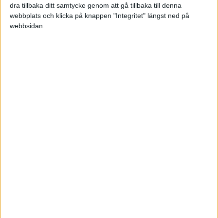
dra tillbaka ditt samtycke genom att gå tillbaka till denna
nätet som rör samma turistort?
webbplats och klicka på knappen "Integritet" längst ned på
webbsidan.
Då kanske det är viktigt att ställa sig frågan
"Varför vill de överlåta/sälja?". Kanske kan det
bero på att det inte finns någon marknad för
mindre butiker i detta område?
Jag blev att fundera på det här med att de lägger
ut butikslokalerna för ett X antal hundra tusen
kronor så känns det som om det inte ligger
något hyresavtal mellan detta - utan du blir
ägare av fastigheten, om det inte är bostadsrätt
på något vis.
Kolla upp detta med personerna som i dagsläget
bedriver verksamheter i närheten och fråga hur
det funkar, så som jag ser det är detta den enkla
vägen.