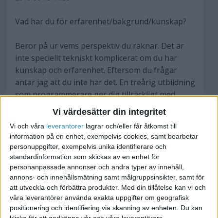
Vad har du för erfarenhet/bakgrund/kunskap?
Beror på ur vems perspektiv du räknar. Det är
inte speciellt tekniskt komplicerat om du har
kunskap och erfarenhet. Eftersom du frågar
antar jag att du inte har det. En treårig utbildning
som programmerare ger dig tillräckligt med
kunskap för att klara av projektet
Vi värdesätter din integritet
funktionsmässigt utan alltför mycket onödiga
Vi och våra
leverantorer
lagrar och/eller får åtkomst till
nybörjarmissar, till det kommer du sedan att
information på en enhet, exempelvis cookies, samt bearbetar
behöva några duktiga grafiker och gärna en eller
personuppgifter, exempelvis unika identifierare och
två designers/projektledare.
standardinformation som skickas av en enhet för
personanpassade annonser och andra typer av innehåll,
annons- och innehållsmätning samt målgruppsinsikter, samt för
att utveckla och förbättra produkter.
Med din tillåtelse kan vi och
[edit] Det går naturligtvis även att göra det helt
våra leverantörer använda exakta uppgifter om geografisk
själv också, men då krävs det en hel del mer tid
positionering och identifiering via skanning av enheten. Du kan
och kunskap eller ett intensivt intresse. Det
klicka för att godkänna vår och våra leverantörers