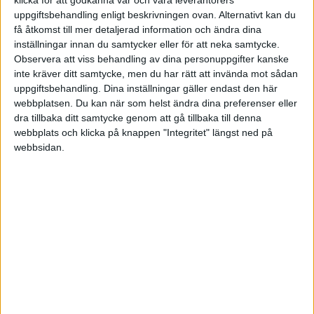
känns mer som ett hobbyprojekt än som något
uppgiftsbehandling enligt beskrivningen ovan. Alternativt kan du
få åtkomst till mer detaljerad information och ändra dina
att satsa på.
inställningar innan du samtycker eller för att neka samtycke.
Observera att viss behandling av dina personuppgifter kanske
Med vänliga hälsningar,
inte kräver ditt samtycke, men du har rätt att invända mot sådan
Jonathan
uppgiftsbehandling. Dina inställningar gäller endast den här
webbplatsen. Du kan när som helst ändra dina preferenser eller
dra tillbaka ditt samtycke genom att gå tillbaka till denna
webbplats och klicka på knappen "Integritet" längst ned på
webbsidan.
Jones
2010-06-14 12:18
Jag har ingen kunskap alls och tänkte mer att ett
företag eller en duktig person skulle göra det.
Men rör det sig om heltid i ett år för en person
eller är det något som kan kodas på en månad?