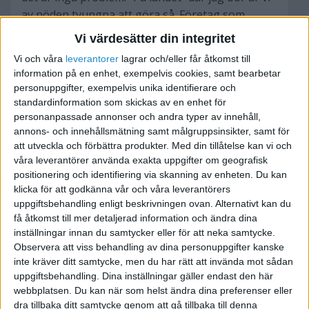
av nöden tvungna att göra så. Företag som
"Nisses ved och taxi" eller "Kalles fisk & data" är
Vi värdesätter din integritet
vanligare än man tror.
Vi och våra
leverantorer
lagrar och/eller får åtkomst till
information på en enhet, exempelvis cookies, samt bearbetar
personuppgifter, exempelvis unika identifierare och
standardinformation som skickas av en enhet för
personanpassade annonser och andra typer av innehåll,
BOT
annons- och innehållsmätning samt målgruppsinsikter, samt för
att utveckla och förbättra produkter.
Med din tillåtelse kan vi och
våra leverantörer använda exakta uppgifter om geografisk
2010-04-14 06:12
positionering och identifiering via skanning av enheten. Du kan
klicka för att godkänna vår och våra leverantörers
Tack för svaret,
uppgiftsbehandling enligt beskrivningen ovan. Alternativt kan du
få åtkomst till mer detaljerad information och ändra dina
Om man starter ett förtag som exmpel heter då
inställningar innan du samtycker eller för att neka samtycke.
Observera att viss behandling av dina personuppgifter kanske
nisses ved och taxi.
inte kräver ditt samtycke, men du har rätt att invända mot sådan
uppgiftsbehandling. Dina inställningar gäller endast den här
Kan nisses ved och taxi helt plötsligt börja
webbplatsen. Du kan när som helst ändra dina preferenser eller
importera smink och sälja?
dra tillbaka ditt samtycke genom att gå tillbaka till denna