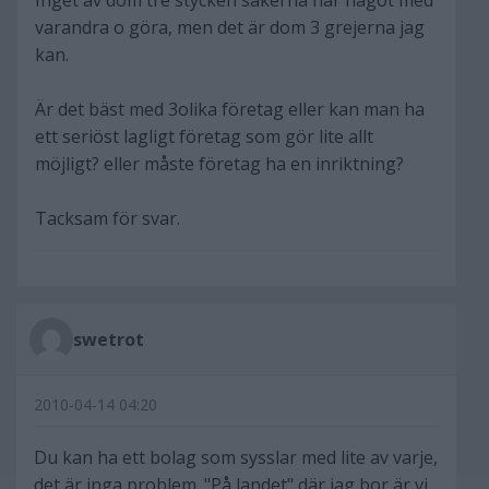
Inget av dom tre stycken sakerna har något med
varandra o göra, men det är dom 3 grejerna jag
kan.
Är det bäst med 3olika företag eller kan man ha
ett seriöst lagligt företag som gör lite allt
möjligt? eller måste företag ha en inriktning?
Tacksam för svar.
swetrot
2010-04-14 04:20
Du kan ha ett bolag som sysslar med lite av varje,
det är inga problem. "På landet" där jag bor är vi