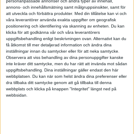
aktierna i ett nytt bolag? Dom behöver min
personanpassade annonser och andra typer av innehåll,
annons- och innehållsmätning samt målgruppsinsikter, samt för
kompetens för att få snurr på det "nya området"
att utveckla och förbättra produkter.
Med din tillåtelse kan vi och
så jag känner att jag kan ställa krav, samtidigt vill
våra leverantörer använda exakta uppgifter om geografisk
jag inte vara för girig.
positionering och identifiering via skanning av enheten. Du kan
klicka för att godkänna vår och våra leverantörers
2. Vad är en rimlig fast lön för ovanstående jobb
uppgiftsbehandling enligt beskrivningen ovan. Alternativt kan du
på den här storleken företag? Givetvis inser jag
få åtkomst till mer detaljerad information och ändra dina
inställningar innan du samtycker eller för att neka samtycke.
att detta påverkas av saker som:
Observera att viss behandling av dina personuppgifter kanske
- aktiandelen jag erbjuds
inte kräver ditt samtycke, men du har rätt att invända mot sådan
- Tjänstebil eller ej
uppgiftsbehandling. Dina inställningar gäller endast den här
- Bonus eller provision på resultatet, dels på vad
webbplatsen. Du kan när som helst ändra dina preferenser eller
jag själv genererar och dels på vad säljarna vi
dra tillbaka ditt samtycke genom att gå tillbaka till denna
webbplats och klicka på knappen "Integritet" längst ned på
anställer genererar.
webbsidan.
- Pensionsförsäkring?
- Kurs- och utbildningspeng.
På ovan underrubiker får du gärna också
komma med förslag