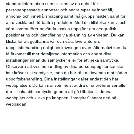
standardinformation som skickas av en enhet för
kläder och väskor. De är ju väldigt lika orginalen.
personanpassade annonser och andra typer av innehåll,
annons- och innehållsmätning samt målgruppsinsikter, samt för
Tack på förhand! 😃
att utveckla och förbättra produkter.
Med din tillåtelse kan vi och
våra leverantörer använda exakta uppgifter om geografisk
positionering och identifiering via skanning av enheten. Du kan
klicka för att godkänna vår och våra leverantörers
uppgiftsbehandling enligt beskrivningen ovan. Alternativt kan du
VisitkortExperten
få åtkomst till mer detaljerad information och ändra dina
inställningar innan du samtycker eller för att neka samtycke.
Observera att viss behandling av dina personuppgifter kanske
2010-02-28 22:54
inte kräver ditt samtycke, men du har rätt att invända mot sådan
uppgiftsbehandling. Dina inställningar gäller endast den här
webbplatsen. Du kan när som helst ändra dina preferenser eller
Hej, ta kontakt med PRV. Annars skulle jag
dra tillbaka ditt samtycke genom att gå tillbaka till denna
rekommendera dig att använda en patent jurist
webbplats och klicka på knappen "Integritet" längst ned på
som kan söka det åt dig över hela världen, men
webbsidan.
det kostar ca 20-40k
[B]Beställ Exklusiva
Visitkort
[/B]
www.visitkortexperten.se