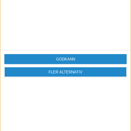
GODKÄNN
FLER ALTERNATIV
Vill du delta i diskussionen?
Logga in eller registrera dig för att skriva
inlägg och delta i diskussioner.