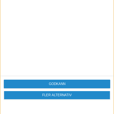
som skribenten ovan skriver, använd packoplock,
ring och fråga, de kan häjlpa dig att hitta rätt ask.
[B]Beställ Exklusiva
Visitkort
[/B]
www.visitkortexperten.se
GODKÄNN
FLER ALTERNATIV