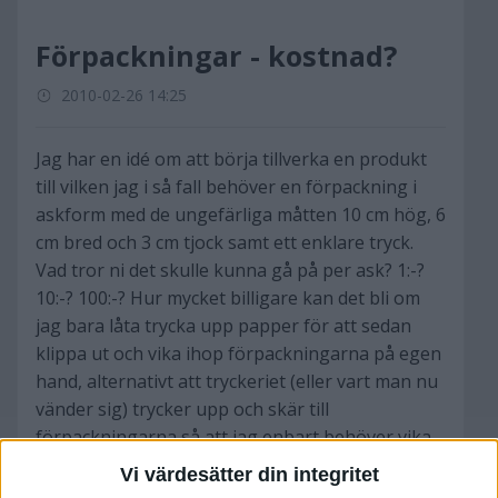
Förpackningar - kostnad?
2010-02-26 14:25
Jag har en idé om att börja tillverka en produkt
till vilken jag i så fall behöver en förpackning i
askform med de ungefärliga måtten 10 cm hög, 6
cm bred och 3 cm tjock samt ett enklare tryck.
Vad tror ni det skulle kunna gå på per ask? 1:-?
10:-? 100:-? Hur mycket billigare kan det bli om
jag bara låta trycka upp papper för att sedan
klippa ut och vika ihop förpackningarna på egen
hand, alternativt att tryckeriet (eller vart man nu
vänder sig) trycker upp och skär till
förpackningarna så att jag enbart behöver vika
ihop dom själv?
Vi värdesätter din integritet