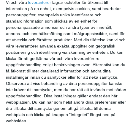
Vi och våra
leverantorer
lagrar och/eller får åtkomst till
Kan tillägga att om jag nu bestämmer mig för att
information på en enhet, exempelvis cookies, samt bearbetar
börja tillverka den här produkten så ämnar jag
personuppgifter, exempelvis unika identifierare och
beställa 200-300 askar till en början.
standardinformation som skickas av en enhet för
personanpassade annonser och andra typer av innehåll,
annons- och innehållsmätning samt målgruppsinsikter, samt för
Och ja, jag förstår att ingen kan ge mig ett
exakt
att utveckla och förbättra produkter.
Med din tillåtelse kan vi och
pris men jag vill bara ha ett ungefärligt! 🙂
våra leverantörer använda exakta uppgifter om geografisk
positionering och identifiering via skanning av enheten. Du kan
klicka för att godkänna vår och våra leverantörers
uppgiftsbehandling enligt beskrivningen ovan. Alternativt kan du
få åtkomst till mer detaljerad information och ändra dina
swetrot
inställningar innan du samtycker eller för att neka samtycke.
Observera att viss behandling av dina personuppgifter kanske
inte kräver ditt samtycke, men du har rätt att invända mot sådan
2010-02-26 15:09
uppgiftsbehandling. Dina inställningar gäller endast den här
webbplatsen. Du kan när som helst ändra dina preferenser eller
På www.packoplock.se finns det en så kallad
dra tillbaka ditt samtycke genom att gå tillbaka till denna
webbplats och klicka på knappen "Integritet" längst ned på
Visitkortslåda med måtten 97x60x35mm (ArtNr
webbsidan.
798002). Den kostar 3kr/st att köpa i 100-pack.