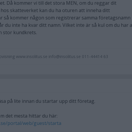
et. Då kommer vi till det stora MEN, om du reggar dit
os skatteverket kan du ha oturen att inneha ditt
 år så kommer någon som registrerar samma företagsnamn
r du inte ha kvar ditt namn. Vilket inte är så kul om du har a
 stor kundkrets.
ovisning www.insolitus.se info@insolitus.se 011-44414 63
äsa på lite innan du startar upp ditt företag.
m det mesta hittar du här:
.se/portal/web/guest/starta