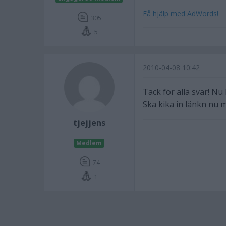
Få hjälp med AdWords!
305
5
2010-04-08 10:42
Tack för alla svar! Nu 
Ska kika in länkn nu 
tjejjens
Medlem
74
1