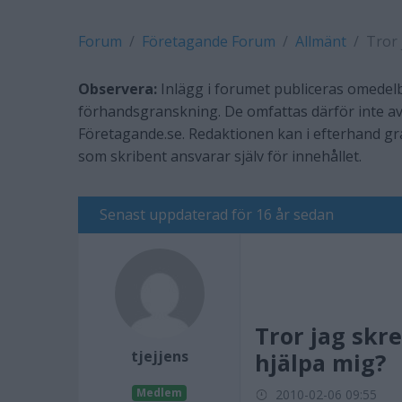
Forum
Företagande Forum
Allmänt
Tror j
Observera:
Inlägg i forumet publiceras omedelb
förhandsgranskning. De omfattas därför inte av
Företagande.se. Redaktionen kan i efterhand g
som skribent ansvarar själv för innehållet.
Senast uppdaterad för 16 år sedan
Tror jag skre
tjejjens
hjälpa mig?
Medlem
2010-02-06 09:55