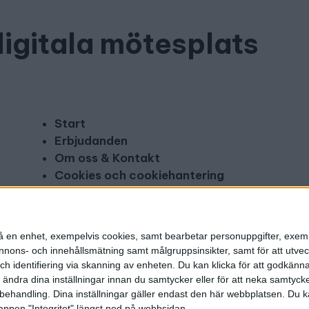
digitala mötesplats
Start
Erbjudanden
Om oss & Kontakt
Cookies och cookiehantering
Copyright och disclaimer
Annonsera
n på en enhet, exempelvis cookies, samt bearbetar personuppgifter, exem
ons- och innehållsmätning samt målgruppsinsikter, samt för att utveck
h identifiering via skanning av enheten. Du kan klicka för att godkänn
h ändra dina inställningar innan du samtycker eller för att neka samtyck
behandling. Dina inställningar gäller endast den här webbplatsen. Du kan
appen "Integritet" längst ned på webbsidan.