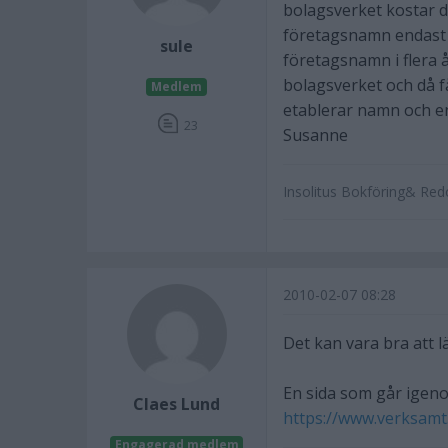
bolagsverket kostar d
företagsnamn endast h
sule
företagsnamn i flera
bolagsverket och då få
Medlem
etablerar namn och en
23
Susanne
Insolitus Bokföring& Red
2010-02-07 08:28
Det kan vara bra att l
En sida som går igeno
Claes Lund
https://www.verksamt
Engagerad medlem