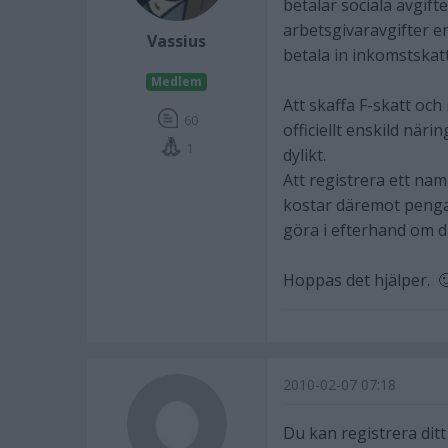
betalar sociala avgift
arbetsgivaravgifter en
Vassius
betala in inkomstskatt
Medlem
Att skaffa F-skatt och
60
officiellt enskild när
1
dylikt.
Att registrera ett nam
kostar däremot pengar 
göra i efterhand om du 
Hoppas det hjälper. 
2010-02-07 07:18
Du kan registrera ditt