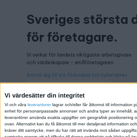
Sveriges största 
för företagare.
Vi verkar för landets viktigaste arbetsgivare
och värdeskapare - småföretagaren.
Anmäl dig till ett förbaskat bra nyhetsbrev
Vi värdesätter din integritet
Vi och våra
leverantorer
lagrar och/eller får åtkomst till informatio
Har du ett nyhetstips?
enhet för personanpassade annonser och andra typer av innehåll, ann
leverantörer använda exakta uppgifter om geografisk positionering oc
Kontakta oss: info@foretagande.se
ovan. Alternativt kan du få åtkomst till mer detaljerad information oc
kräver ditt samtycke, men du har rätt att invända mot sådan uppgifts
samtycke genom att gå tillbaka till denna webbplats och klicka på kn