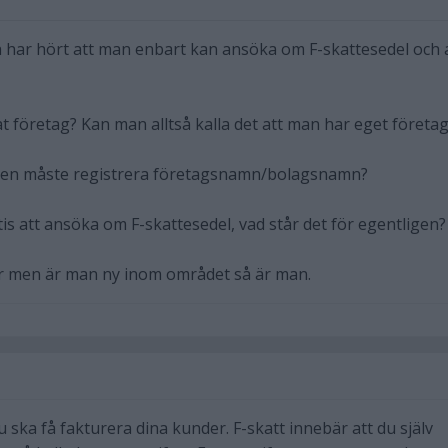
och har hört att man enbart kan ansöka om F-skattesedel och 
t företag? Kan man alltså kalla det att man har eget företa
ven måste registrera företagsnamn/bolagsnamn?
tis att ansöka om F-skattesedel, vad står det för egentligen?
 men är man ny inom området så är man.
du ska få fakturera dina kunder. F-skatt innebär att du själv