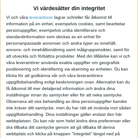
Vi värdesätter din integritet
När startade mitt
Vi och våra
leverantorer
lagrar och/eller får åtkomst till
Räkenskapsår?
information på en enhet, exempelvis cookies, samt bearbetar
personuppgifter, exempelvis unika identifierare och
2009-12-26 16:16
standardinformation som skickas av en enhet för
personanpassade annonser och andra typer av innehåll,
annons- och innehållsmätning samt målgruppsinsikter, samt för
Konstigt som det låter så har jag glömt bort
att utveckla och förbättra produkter.
Med din tillåtelse kan vi och
startdatumet för mitt räkenskapsår.
våra leverantörer använda exakta uppgifter om geografisk
positionering och identifiering via skanning av enheten. Du kan
klicka för att godkänna vår och våra leverantörers
Jag har fock min F-skatt och moms registrerad
uppgiftsbehandling enligt beskrivningen ovan. Alternativt kan du
f.o.m 6 Oktober 2009 och jag vet att jag satt
få åtkomst till mer detaljerad information och ändra dina
slutdatum till 31 December 2010.
inställningar innan du samtycker eller för att neka samtycke.
Observera att viss behandling av dina personuppgifter kanske
Blir 6 Oktober mitt startdatum då?
inte kräver ditt samtycke, men du har rätt att invända mot sådan
uppgiftsbehandling. Dina inställningar gäller endast den här
webbplatsen. Du kan när som helst ändra dina preferenser eller
dra tillbaka ditt samtycke genom att gå tillbaka till denna
webbplats och klicka på knappen "Integritet" längst ned på