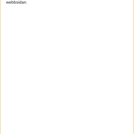
webbsidan.
Hans F
2009-12-27 04:23
ja