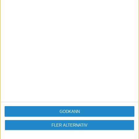
Vill du delta i diskussionen?
Logga in eller registrera dig för att skriva
inlägg och delta i diskussioner.
Logga in / Registrera
GODKÄNN
FLER ALTERNATIV