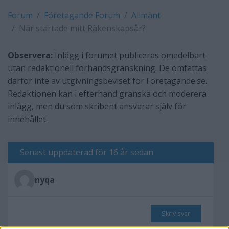
Forum
Företagande Forum
Allmänt
När startade mitt Räkenskapsår?
Observera:
Inlägg i forumet publiceras omedelbart
utan redaktionell förhandsgranskning. De omfattas
därför inte av utgivningsbeviset för Företagande.se.
Redaktionen kan i efterhand granska och moderera
inlägg, men du som skribent ansvarar själv för
innehållet.
Senast uppdaterad för 16 år sedan
nyqa
Skriv svar