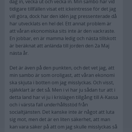
dag in, vecka ut och vecka in. Min sambo har vid
tidigare tillfällen visat ett ickeintresse för det jag
vill göra, dock har den idén jag pressenterade då
har utvecklats en hel del. Ett annat problem är
att våran ekonomiska sits inte är den vackraste.
En jobbar, en är mamma ledig och nästa tillskott
är beräknat att anlända till jorden den 2a Maj
nästa år.
Det är även på den punkten, och det vet jag, att
min sambo är som oroligast, att våran ekonomi
ska skjuta i botten om jag misslyckas. Och visst,
självklart är det så. Men i vi har ju sådan tur att i
detta land har vi ju i krislägen tillgång till A-Kassa
och i värsta fall underhållsstöd från
socialtjänsten. Det kanske inte är något att luta
sig mot, men det är en liten säkerhet, att man
kan vara säker på att om jag skulle misslyckas så