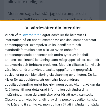
blir vi inte uteliggare.
Men som sagt, här står jag och trampar och
stampar. Fylld med härlig energi som trycker på
kroppens alla väggar och bara skriker om att
Vi värdesätter din integritet
vilja komma ut, men den är hårt tillbakahållen av,
Vi och våra
leverantorer
lagrar och/eller får åtkomst till
feghet skulle jag tro. Feghet för att inte våga
information på en enhet, exempelvis cookies, samt bearbetar
pressentera min nya idé för min sambo, att få
personuppgifter, exempelvis unika identifierare och
ännu en nedlåtande reaktion från hennes sida.
standardinformation som skickas av en enhet för
Här har ni mig i ett nötskal.. ständigt flytandes
personanpassade annonser och andra typer av innehåll,
annons- och innehållsmätning samt målgruppsinsikter, samt för
bort från ämnet jag vill ta upp och få fram till
att utveckla och förbättra produkter.
Med din tillåtelse kan vi och
någon/några som orkar läsa, och har orkat läsa
våra leverantörer använda exakta uppgifter om geografisk
ända hit.
positionering och identifiering via skanning av enheten. Du kan
klicka för att godkänna vår och våra leverantörers
Det jag vill ha sagt i korthet är väl egentligen...
uppgiftsbehandling enligt beskrivningen ovan. Alternativt kan du
få åtkomst till mer detaljerad information och ändra dina
inställningar innan du samtycker eller för att neka samtycke.
Vad ska jag göra för att komma igång?
Observera att viss behandling av dina personuppgifter kanske
Hur ska jag berätta om mina tankar för min
inte kräver ditt samtycke, men du har rätt att invända mot sådan