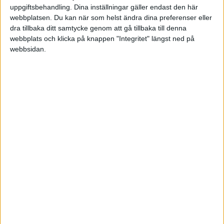
sambo?
uppgiftsbehandling. Dina inställningar gäller endast den här
Hur ska jag förklara min idé för de i min närhet?
webbplatsen. Du kan när som helst ändra dina preferenser eller
dra tillbaka ditt samtycke genom att gå tillbaka till denna
webbplats och klicka på knappen "Integritet" längst ned på
Det finns egentligen oändligt med "hur ska jag"
webbsidan.
fraser, men jag nöjer mig med ovanstående och
hoppas på att någon fyndig och trevlig människa
uppfattat vad jag har velat med detta, onödigt
långa inlägg. 🙂
Mvh. Fredrik
foe
2009-11-20 11:25