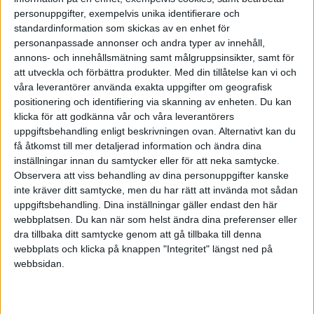
personuppgifter, exempelvis unika identifierare och
standardinformation som skickas av en enhet för
Skatteverkets
personanpassade annonser och andra typer av innehåll,
handläggningstid
annons- och innehållsmätning samt målgruppsinsikter, samt för
att utveckla och förbättra produkter.
Med din tillåtelse kan vi och
2005-03-17 19:50
våra leverantörer använda exakta uppgifter om geografisk
positionering och identifiering via skanning av enheten. Du kan
klicka för att godkänna vår och våra leverantörers
Har nyligen skickat in en ansökan om FA-skatt.
uppgiftsbehandling enligt beskrivningen ovan. Alternativt kan du
Någon som har koll på hur lång tid det vanligtvis
få åtkomst till mer detaljerad information och ändra dina
brukar ta för Skatteverket att bli klara med en
inställningar innan du samtycker eller för att neka samtycke.
ansökan?
Observera att viss behandling av dina personuppgifter kanske
inte kräver ditt samtycke, men du har rätt att invända mot sådan
uppgiftsbehandling. Dina inställningar gäller endast den här
Betting
-
Bingo
webbplatsen. Du kan när som helst ändra dina preferenser eller
dra tillbaka ditt samtycke genom att gå tillbaka till denna
webbplats och klicka på knappen "Integritet" längst ned på
webbsidan.