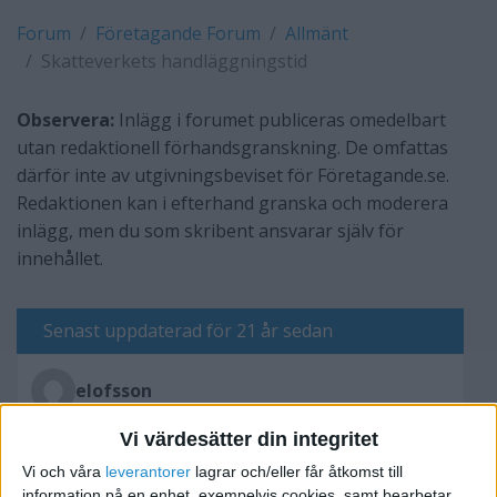
Forum
Företagande Forum
Allmänt
Skatteverkets handläggningstid
Observera:
Inlägg i forumet publiceras omedelbart
utan redaktionell förhandsgranskning. De omfattas
därför inte av utgivningsbeviset för Företagande.se.
Redaktionen kan i efterhand granska och moderera
inlägg, men du som skribent ansvarar själv för
innehållet.
Senast uppdaterad för 21 år sedan
elofsson
Vi värdesätter din integritet
Skriv svar
Vi och våra
leverantorer
lagrar och/eller får åtkomst till
information på en enhet, exempelvis cookies, samt bearbetar