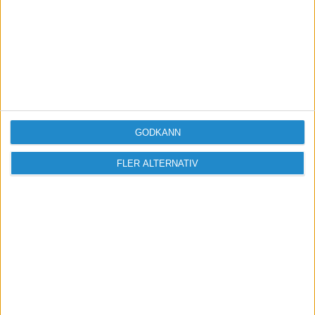
GODKÄNN
FLER ALTERNATIV
Sveriges största digitala
mötesplats för företagare.
Vi verkar för landets viktigaste arbetsgivare och
värdeskapare - småföretagaren.