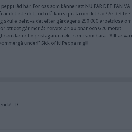
en pepptråd här. För oss som känner att NU FÅR DET FAN VA
r det inte det... och då kan vi prata om det här? Är det fel?
g skulle behöva det efter gårdagens 250 000 arbetslösa om 
or att det går mer åt helvete än du anar och G20 mötet
 den där nobelpristagaren i ekonomi som bara: "Allt är vär
kommergå under!" Sick of it! Peppa mig!!!
 enda! ;D