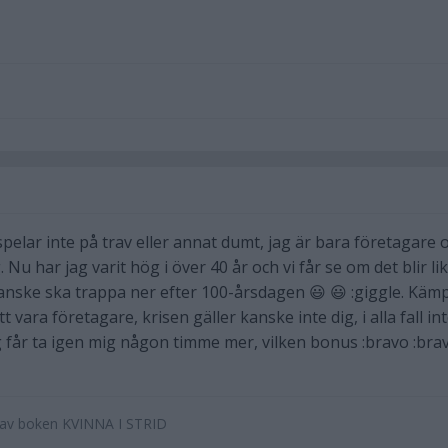
 spelar inte på trav eller annat dumt, jag är bara företagare 
Nu har jag varit hög i över 40 år och vi får se om det blir li
kanske ska trappa ner efter 100-årsdagen 😃 😃 :giggle. Käm
t vara företagare, krisen gäller kanske inte dig, i alla fall in
ag får ta igen mig någon timme mer, vilken bonus :bravo :bra
e av boken KVINNA I STRID