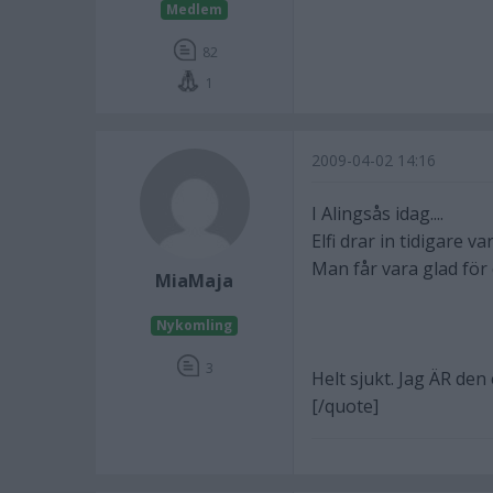
Medlem
82
1
2009-04-02 14:16
I Alingsås idag....
Elfi drar in tidigare vars
Man får vara glad för det
MiaMaja
Nykomling
3
Helt sjukt. Jag ÄR den
[/quote]