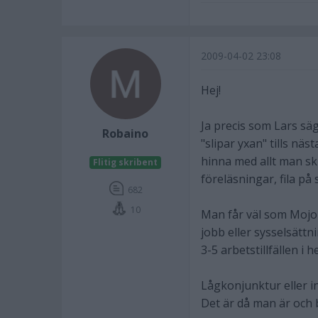
2009-04-02 23:08
Hej!
Ja precis som Lars säg
Robaino
"slipar yxan" tills nä
hinna med allt man sku
Flitig skribent
föreläsningar, fila p
682
10
Man får väl som Mojo s
jobb eller sysselsättn
3-5 arbetstillfällen i 
Lågkonjunktur eller in
Det är då man är och b