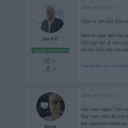
2009-04-02 14:45
Visst är allt skit iblan
Men brukar det inte al
Jan-E O
Och när det är som jäv
värsta som kan hända"
Engagerad medlem
371
The Ascent: Ny Youtube-ka
28
2009-04-02 17:00
När man säger: Det kan
När man nått dit och 
kan bara bli bättre än
Mojo