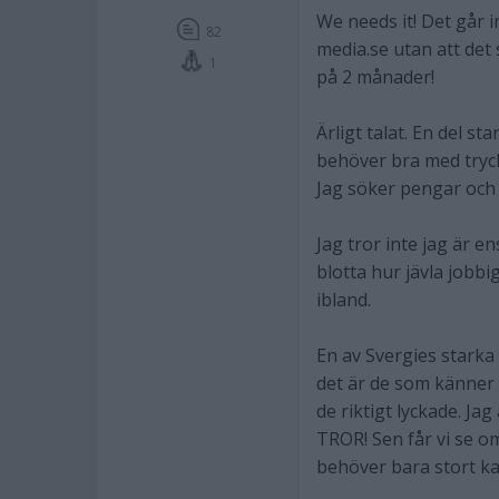
We needs it! Det går in
82
media.se utan att de
1
på 2 månader!
Ärligt talat. En del s
behöver bra med tryck 
Jag söker pengar och d
Jag tror inte jag är e
blotta hur jävla jobbi
ibland.
En av Svergies starka
det är de som känner 
de riktigt lyckade. Ja
TROR! Sen får vi se om
behöver bara stort kap