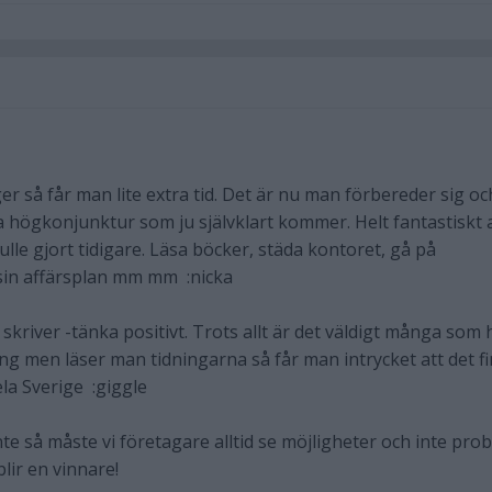
er så får man lite extra tid. Det är nu man förbereder sig oc
sta högkonjunktur som ju självklart kommer. Helt fantastiskt 
lle gjort tidigare. Läsa böcker, städa kontoret, gå på
å sin affärsplan mm mm :nicka
kriver -tänka positivt. Trots allt är det väldigt många som 
ing men läser man tidningarna så får man intrycket att det f
hela Sverige :giggle
te så måste vi företagare alltid se möjligheter och inte pro
lir en vinnare!