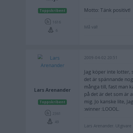
Motto: Tänk positivt!
Toppskribent
1616
Må väl!
6
2009-04-02 20:51
Jag köper inte lotter,
det är spännande nog. 
många till, fast man 
Lars Arenander
på det är det som är at
mig. Jo kanske lite, J
Toppskribent
:winner :LOOOL.
2361
49
Lars Arenander. Utgivar