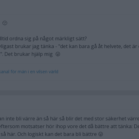
d 🙁
ltid ordna sig på något märkligt sätt?
ligast brukar jag tänka - "det kan bara gå åt helvete, det är
. Det brukar hjälp mig 😛
nal för män i en vilsen värld
 inte bli värre än så här så blir det med stor säkerhet värre
eftersom motsatser hör ihop vore det då bättre att tänka: D
 så här. Och logiskt kan det bara bli bättre 😛