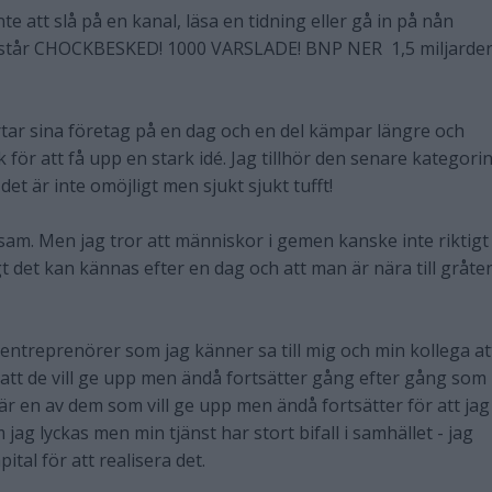
te att slå på en kanal, läsa en tidning eller gå in på nån
t står CHOCKBESKED! 1000 VARSLADE! BNP NER 1,5 miljarde
tartar sina företag på en dag och en del kämpar längre och
för att få upp en stark idé. Jag tillhör den senare kategorin
et är inte omöjligt men sjukt sjukt tufft!
nsam. Men jag tror att människor i gemen kanske inte riktigt v
gt det kan kännas efter en dag och att man är nära till gråte
 entreprenörer som jag känner sa till mig och min kollega at
att de vill ge upp men ändå fortsätter gång efter gång som 
g är en av dem som vill ge upp men ändå fortsätter för att jag
 jag lyckas men min tjänst har stort bifall i samhället - jag
ital för att realisera det.