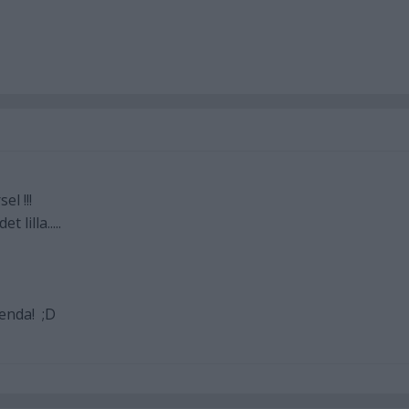
el !!!
 lilla.....
 enda! ;D