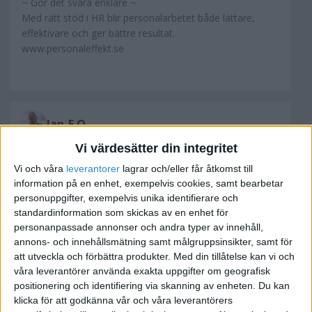
~ Gör det svåra enklare ~
Med rätt stöd i HR blir personalarbetet både lättare,
effektivare och ger bättre resultat.
www.personaleffekt.se
Jan-E O
Vi värdesätter din integritet
2008-11-25 07:53
Vi och våra
leverantorer
lagrar och/eller får åtkomst till
information på en enhet, exempelvis cookies, samt bearbetar
Tack för alla svar!
personuppgifter, exempelvis unika identifierare och
standardinformation som skickas av en enhet för
personanpassade annonser och andra typer av innehåll,
Visst är det viktigt med nätverk och allt handlar
annons- och innehållsmätning samt målgruppsinsikter, samt för
så klart om att man helst ska få ut lite mer än vad
att utveckla och förbättra produkter.
Med din tillåtelse kan vi och
man stoppar in.
våra leverantörer använda exakta uppgifter om geografisk
Kostnaden är inte allt för blodig men tiden
positionering och identifiering via skanning av enheten. Du kan
klicka för att godkänna vår och våra leverantörers
tänker jag mest på.