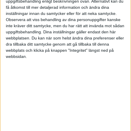
uppgiftsbehandling enligt beskrivningen ovan. Alternativt kan du
få åtkomst till mer detaljerad information och ändra dina
Det känns lite dummt att låsa upp sig en gång
inställningar innan du samtycker eller för att neka samtycke.
per vecka under ett par timmar. Om jag förstått
Observera att viss behandling av dina personuppgifter kanske
det rätt så är det så att det är obligatoriskt att
inte kräver ditt samtycke, men du har rätt att invända mot sådan
uppgiftsbehandling. Dina inställningar gäller endast den här
vara med varje gång..? Det är lite det som tar
webbplatsen. Du kan när som helst ändra dina preferenser eller
emot men jag får se hur det verkar på mötet.
dra tillbaka ditt samtycke genom att gå tillbaka till denna
webbplats och klicka på knappen "Integritet" längst ned på
Kanske är det som du sa Personaleffekt att det
webbsidan.
handlar om vilken bransch man är i och kanske
en hel del om vilka som är med i nätverket. Jag är
lite av en allt i allo och håller på med lite av varje.
Gärna fler åsikter om BNI!
The Ascent: Ny Youtube-kanal för män i en vilsen värld