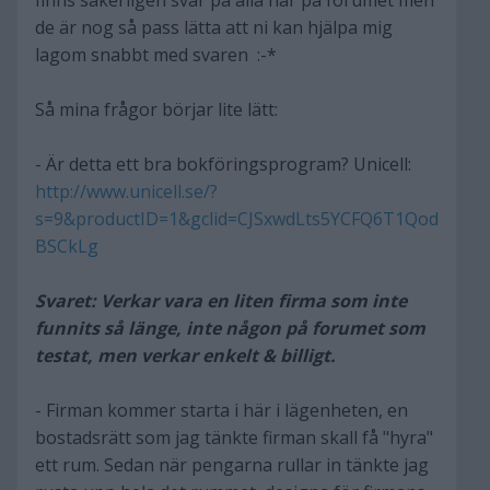
finns säkerligen svar på alla här på forumet men
de är nog så pass lätta att ni kan hjälpa mig
lagom snabbt med svaren :-*
Så mina frågor börjar lite lätt:
- Är detta ett bra bokföringsprogram? Unicell:
http://www.unicell.se/?
s=9&productID=1&gclid=CJSxwdLts5YCFQ6T1Qod
BSCkLg
Svaret: Verkar vara en liten firma som inte
funnits så länge, inte någon på forumet som
testat, men verkar enkelt & billigt.
- Firman kommer starta i här i lägenheten, en
bostadsrätt som jag tänkte firman skall få "hyra"
ett rum. Sedan när pengarna rullar in tänkte jag