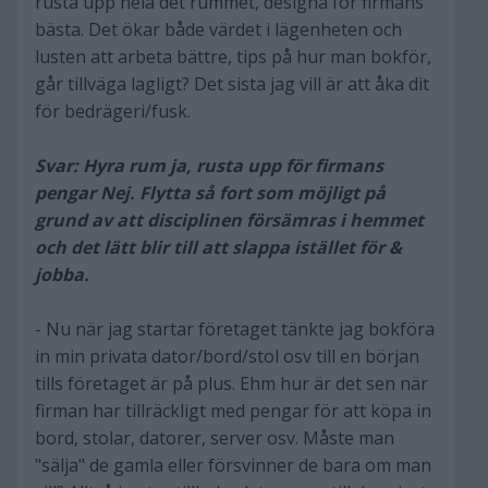
rusta upp hela det rummet, designa för firmans
bästa. Det ökar både värdet i lägenheten och
lusten att arbeta bättre, tips på hur man bokför,
går tillväga lagligt? Det sista jag vill är att åka dit
för bedrägeri/fusk.
Svar: Hyra rum ja, rusta upp för firmans
pengar Nej. Flytta så fort som möjligt på
grund av att disciplinen försämras i hemmet
och det lätt blir till att slappa istället för &
jobba.
- Nu när jag startar företaget tänkte jag bokföra
in min privata dator/bord/stol osv till en början
tills företaget är på plus. Ehm hur är det sen när
firman har tillräckligt med pengar för att köpa in
bord, stolar, datorer, server osv. Måste man
"sälja" de gamla eller försvinner de bara om man