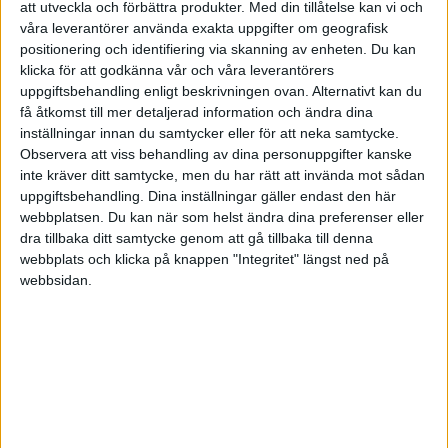
Så gör de flesta med det upplägget som du
att utveckla och förbättra produkter.
Med din tillåtelse kan vi och
beskriver.
våra leverantörer använda exakta uppgifter om geografisk
positionering och identifiering via skanning av enheten. Du kan
klicka för att godkänna vår och våra leverantörers
Bankgiro är det som gäller idag, plusgiro är
uppgiftsbehandling enligt beskrivningen ovan. Alternativt kan du
utdöende i företagsvärlden.
få åtkomst till mer detaljerad information och ändra dina
inställningar innan du samtycker eller för att neka samtycke.
Observera att viss behandling av dina personuppgifter kanske
inte kräver ditt samtycke, men du har rätt att invända mot sådan
uppgiftsbehandling. Dina inställningar gäller endast den här
OLIN
webbplatsen. Du kan när som helst ändra dina preferenser eller
dra tillbaka ditt samtycke genom att gå tillbaka till denna
webbplats och klicka på knappen "Integritet" längst ned på
2008-11-08 13:35
webbsidan.
[quote author=swetrot
link=topic=4531.msg21726#msg21726
date=1226159764]
Bokföringsprogrammet har jag aldrig hört talas
om, men det såg billigt ut. Fungerar säkert, men
det kan vara svårt att hitta litteratur och