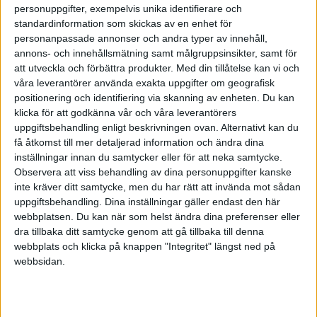
normalt har jag alltid fakturerad dem per timme.
personuppgifter, exempelvis unika identifierare och
men nu handlar det om två hela dagar (resa &
standardinformation som skickas av en enhet för
boende & mat betalas av uppdragsgivaren).
personanpassade annonser och andra typer av innehåll,
annons- och innehållsmätning samt målgruppsinsikter, samt för
självfallet är det inte arbete 24h om dagen, men
att utveckla och förbättra produkter.
Med din tillåtelse kan vi och
jag är ju ändå inte hemma för att kunna sköta
våra leverantörer använda exakta uppgifter om geografisk
mitt resterande arbete...
positionering och identifiering via skanning av enheten. Du kan
klicka för att godkänna vår och våra leverantörers
så hur brukar man göra i sverige? fakturera 48h
uppgiftsbehandling enligt beskrivningen ovan. Alternativt kan du
få åtkomst till mer detaljerad information och ändra dina
i klump eller 8h/dag plus ett belopp för
inställningar innan du samtycker eller för att neka samtycke.
utlandsinsats? jag minns tyvärr inte min
Observera att viss behandling av dina personuppgifter kanske
konsulttid i tyskland hur företaget jag jobbade
inte kräver ditt samtycke, men du har rätt att invända mot sådan
för då gjorde.
uppgiftsbehandling. Dina inställningar gäller endast den här
webbplatsen. Du kan när som helst ändra dina preferenser eller
dra tillbaka ditt samtycke genom att gå tillbaka till denna
svara gärna omgående, ska lämna mitt förslag i
webbplats och klicka på knappen "Integritet" längst ned på
dagarna.
webbsidan.
hälsningar