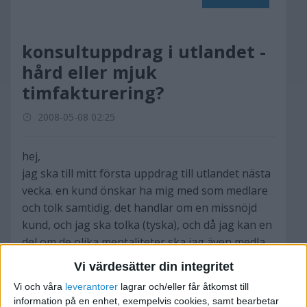
konsultuppdrag i utlandet -
hård eller mjuk
timfakturering?
2008-05-08 02:25
hej,
jag ska till mitt första uppdrag till utlandet nästa
vecka. en kund önskar ha mig med som medlare
och tolk samtidig. det handlar om en missnöjd
kund, och jag ska tolka (tyska), och då jag kan en
del om de olika mentaliteter ska jag även medla
mellan dem, då parterna verkar inte helt överens
Vi värdesätter din integritet
vad dem vill av varandra...
Vi och våra
leverantorer
lagrar och/eller får åtkomst till
information på en enhet, exempelvis cookies, samt bearbetar