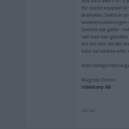
inte vara med i SVTs
för starkt kopplad til
dramaten. Detta är pr
kommersialiseringen e
Samma sak gäller i mit
vad man kan gestalta s
blir för stor att det
känt varumärke eller
Med vänliga hälsning
Magnus Olsson
Uddatorp AB
Må väl!