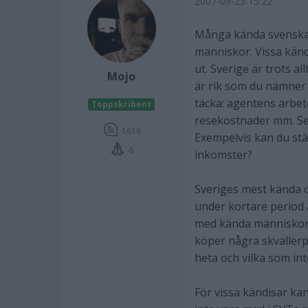
2007-09-23 15:22
Många kända svenskar 
människor. Vissa kän
ut. Sverige är trots al
Mojo
är rik som du nämner 
täcka: agentens arbet
Toppskribent
resekostnader mm. Se
1616
Exempelvis kan du stäl
6
inkomster?
Sveriges mest kända 
under kortare period 
med kända människor ä
köper några skvallerp
heta och vilka som in
För vissa kändisar kan