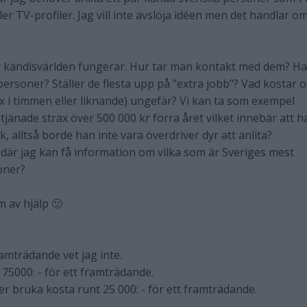
ler TV-profiler. Jag vill inte avslöja idéen men det handlar om
r kändisvärlden fungerar. Hur tar man kontakt med dem? Ha
ersoner? Ställer de flesta upp på "extra jobb"? Vad kostar o
 ex i timmen eller liknande) ungefär? Vi kan ta som exempel
 tjänade strax över 500 000 kr förra året vilket innebär att h
ik, alltså borde han inte vara överdriver dyr att anlita?
där jag kan få information om vilka som är Sveriges mest
oner?
m av hjälp 🙂
ramträdande vet jag inte.
5000: - för ett framträdande.
 bruka kosta runt 25 000: - för ett framträdande.