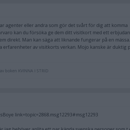
har agenter eller andra som gör det svårt för dig att komma
närvaro kan du försöka ge dem ditt visitkort med ett erbjuda
dem direkt. Man kan säga att liknande fungerar på en mässa
da erfarenheter av visitkorts verkan. Mojo kanske är duktig 
e av boken KVINNA I STRID
sBoye link=topic=2868.msg12293#msg12293
där jag behöver anlita ett par kända svenska personer som t 