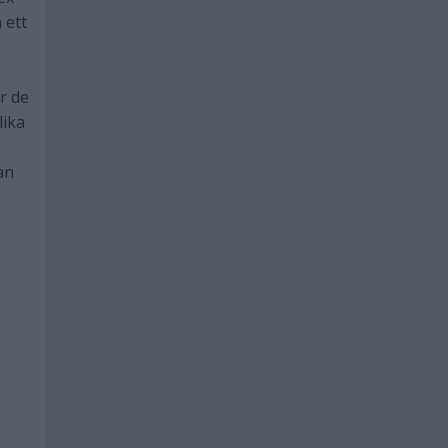
 ett
r de
lika
an