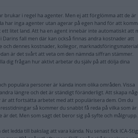
brukar i regel ha agenter. Men ej att förglömma att de är
da har inga agenter utan agerar på egen hand för att kom
lt ett litet land. Att ha en agent innebär inte automatiskt att
i Darins fall men där kan också finnas andra kostnader att
e och dennes kostnader, kollegor, marknadsföringsmaterial
dan är det svårt att veta om den nämnda siffran stämmer.
la dig frågan hur aktivt arbetar du själv på att dölja dina
och populära personer är kända inom olika områden. Vissa
andra längre och det är ständigt föränderligt. Att skapa någ
r att fortsätta arbetet med att populärisera dem. Om du
resstidningar så kommer du snabbt få reda på vilka som är
te är det. Men som sagt det beror sig på syfte och målgrupp.
 det ledda till bakslag att vara kända. Nu senast fick ICA-Stig