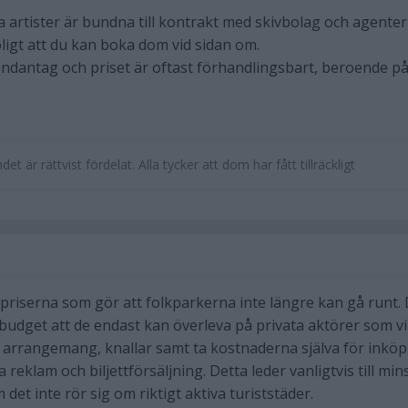
artister är bundna till kontrakt med skivbolag och agenter
ligt att du kan boka dom vid sidan om.
 undantag och priset är oftast förhandlingsbart, beroende p
t är rättvist fördelat. Alla tycker att dom har fått tillräckligt
 priserna som gör att folkparkerna inte längre kan gå runt.
n budget att de endast kan överleva på privata aktörer som vil
 arrangemang, knallar samt ta kostnaderna själva för inköp
 reklam och biljettförsäljning. Detta leder vanligtvis till mi
 det inte rör sig om riktigt aktiva turiststäder.