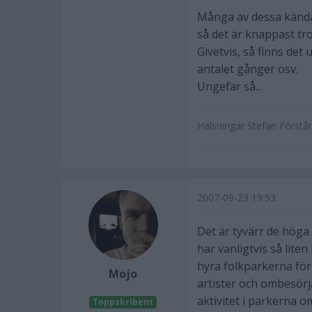
Många av dessa kända 
så det är knappast tro
Givetvis, så finns det
antalet gånger osv.
Ungefär så...
Hälsningar Stefan Förstånde
2007-09-23 19:53
Det är tyvärr de höga
har vanligtvis så lite
hyra folkparkerna för
Mojo
artister och ombesörja
aktivitet i parkerna om
Toppskribent