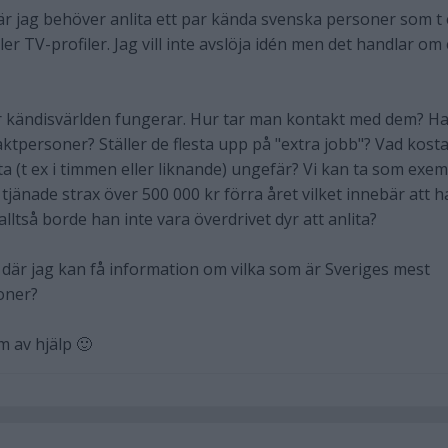
där jag behöver anlita ett par kända svenska personer som t 
ler TV-profiler. Jag vill inte avslöja idén men det handlar om 
ur kändisvärlden fungerar. Hur tar man kontakt med dem? H
aktpersoner? Ställer de flesta upp på "extra jobb"? Vad kost
ita (t ex i timmen eller liknande) ungefär? Vi kan ta som exe
 tjänade strax över 500 000 kr förra året vilket innebär att 
 alltså borde han inte vara överdrivet dyr att anlita?
där jag kan få information om vilka som är Sveriges mest
oner?
m av hjälp 🙂