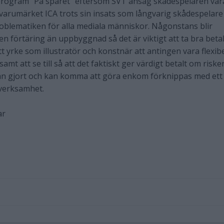
 program "På spåret" eftersom SVT ansåg skådespelaren var
l varumärket ICA trots sin insats som långvarig skådespelare
oblematiken för alla mediala människor. Någonstans blir
n förtäring än uppbyggnad så det är viktigt att ta bra betal
t yrke som illustratör och konstnär att antingen vara flexibe
amt att se till så att det faktiskt ger värdigt betalt om riske
 man gjort och kan komma att göra enkom förknippas med ett
 verksamhet.
ar