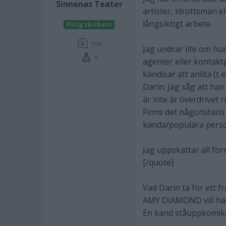
Sinnenas Teater
artister, idrottsmän el
långsiktigt arbete.
Flitig skribent
758
Jag undrar lite om hu
9
agenter eller kontaktp
kändisar att anlita (t
Darin. Jag såg att han
är inte är överdrivet r
Finns det någonstans 
kända/populära pers
Jag uppskattar all for
[/quote]
Vad Darin ta för ett f
AMY DIAMOND vill ha 7
En känd ståuppkomiker