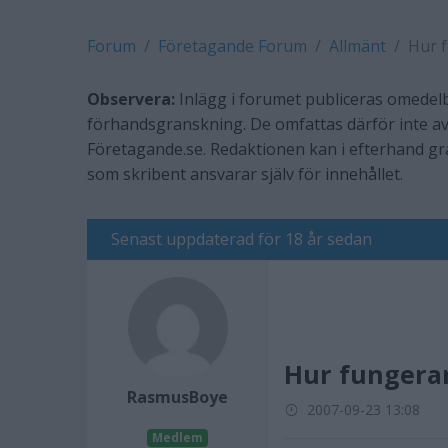
Forum
Företagande Forum
Allmänt
Hur 
Observera:
Inlägg i forumet publiceras omedelb
förhandsgranskning. De omfattas därför inte av
Företagande.se. Redaktionen kan i efterhand g
som skribent ansvarar själv för innehållet.
Senast uppdaterad för 18 år sedan
Hur fungera
RasmusBoye
2007-09-23 13:08
Medlem