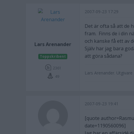
2007-09-23 17:29
Det är ofta så att de 
fram. Finns de i din 
och kanske få ett av 
Lars Arenander
Själv har jag bara go
att göra sådana?
Toppskribent
2361
Lars Arenander. Utgivar
49
2007-09-23 19:41
[quote author=Rasmu
date=1190560096]
Jag har en affärsidé 