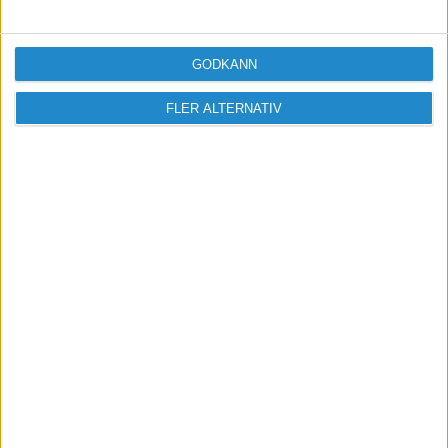
GODKÄNN
FLER ALTERNATIV
Vill du delta i diskussionen?
Logga in eller registrera dig för att skriva
inlägg och delta i diskussioner.
Logga in / Registrera