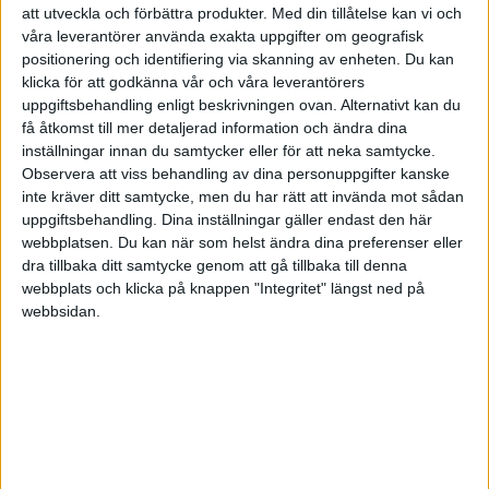
att utveckla och förbättra produkter.
Med din tillåtelse kan vi och
minst 400 timmar á 400 kr.
våra leverantörer använda exakta uppgifter om geografisk
positionering och identifiering via skanning av enheten. Du kan
Frågan är då om Skatteverket skulle klassa min
klicka för att godkänna vår och våra leverantörers
satsning som hobby och tränar biten som min
uppgiftsbehandling enligt beskrivningen ovan. Alternativt kan du
få åtkomst till mer detaljerad information och ändra dina
huvudsakliga inkomstkälla?
inställningar innan du samtycker eller för att neka samtycke.
Kan man inte dela upp företaget och förklara att
Observera att viss behandling av dina personuppgifter kanske
mina inkomster kommer till 75% av träningarna
inte kräver ditt samtycke, men du har rätt att invända mot sådan
och 25% från tävlingarna?
uppgiftsbehandling. Dina inställningar gäller endast den här
webbplatsen. Du kan när som helst ändra dina preferenser eller
dra tillbaka ditt samtycke genom att gå tillbaka till denna
webbplats och klicka på knappen "Integritet" längst ned på
webbsidan.
Imre Randin
2017-01-14 11:17
Är det av skattekniska skäl som du undrar?
En hobby är något du utövar på din fritid,