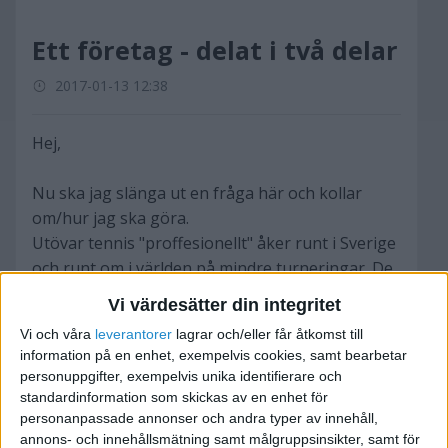
Ett företag - delat i två delar
2017-01-13 12:38
Hej,
Nu ska jag slänga ut en fråga här och kollar
om/hur jag ska göra.
Utövar tennis "proffesionellt" åker runt i Sverige
och runt om i världen på mindre turneringar. De
två senaste säsongerna har det kommit in
Vi värdesätter din integritet
ordentligt med sand i maskineriet och mina
Vi och våra
leverantorer
lagrar och/eller får åtkomst till
sponsorer fortsätter stötta mig men behöver få
information på en enhet, exempelvis cookies, samt bearbetar
in mer pengar.
personuppgifter, exempelvis unika identifierare och
Det dök upp en öppning nu att jag kan få jobba
standardinformation som skickas av en enhet för
som tränare på en anläggning och faktura de
personanpassade annonser och andra typer av innehåll,
annons- och innehållsmätning samt målgruppsinsikter, samt för
timmarna jag får in: de tror att jag kan fakturera