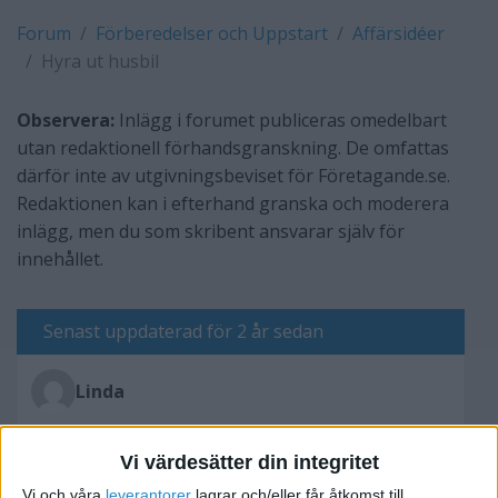
Forum
Förberedelser och Uppstart
Affärsidéer
Hyra ut husbil
Observera:
Inlägg i forumet publiceras omedelbart
utan redaktionell förhandsgranskning. De omfattas
därför inte av utgivningsbeviset för Företagande.se.
Redaktionen kan i efterhand granska och moderera
inlägg, men du som skribent ansvarar själv för
innehållet.
Senast uppdaterad för 2 år sedan
Linda
Vi värdesätter din integritet
Skriv svar
Vi och våra
leverantorer
lagrar och/eller får åtkomst till