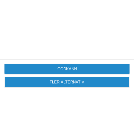
Logga in / Registrera
GODKÄNN
FLER ALTERNATIV
Sveriges största digitala
mötesplats för företagare.