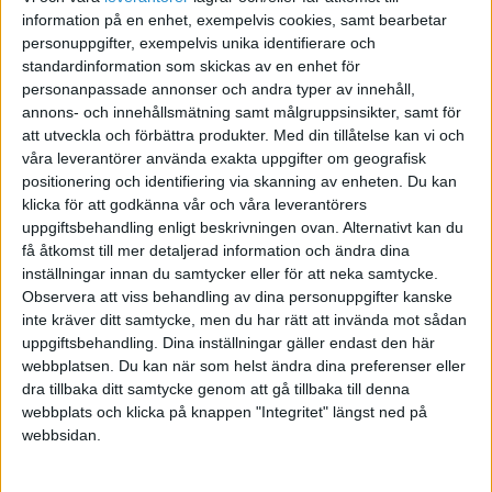
information på en enhet, exempelvis cookies, samt bearbetar
personuppgifter, exempelvis unika identifierare och
Hyra ut husbil
standardinformation som skickas av en enhet för
personanpassade annonser och andra typer av innehåll,
2023-09-20 20:00
annons- och innehållsmätning samt målgruppsinsikter, samt för
att utveckla och förbättra produkter.
Med din tillåtelse kan vi och
Hej
våra leverantörer använda exakta uppgifter om geografisk
positionering och identifiering via skanning av enheten. Du kan
vi funderar på att köpa in en husbil till företaget
klicka för att godkänna vår och våra leverantörers
för att hyra ut den? Vi har andra
uppgiftsbehandling enligt beskrivningen ovan. Alternativt kan du
uthyrningsfirmorna men inga fordon i firman.
få åtkomst till mer detaljerad information och ändra dina
Hur fungerar det med förmånsvärde,
inställningar innan du samtycker eller för att neka samtycke.
förmånsskatt. Behöver man tänka på det om
Observera att viss behandling av dina personuppgifter kanske
man använder den för uthyrning?
inte kräver ditt samtycke, men du har rätt att invända mot sådan
uppgiftsbehandling. Dina inställningar gäller endast den här
webbplatsen. Du kan när som helst ändra dina preferenser eller
Med vänlig hälsning,
dra tillbaka ditt samtycke genom att gå tillbaka till denna
Linda
webbplats och klicka på knappen "Integritet" längst ned på
webbsidan.