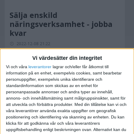
Sälja enskild
näringsverksamhet - jobba
kvar
2022-12-08 21:22
Vi värdesätter din integritet
Hej jag äger en väletablerad enskild firma med
Vi och våra
leverantorer
lagrar och/eller får åtkomst till
god lönsamhet och goda utvecklingsmöjligheter
information på en enhet, exempelvis cookies, samt bearbetar
tanken är att sälja företaget och ändå jobba kvar
personuppgifter, exempelvis unika identifierare och
hur går man tillväga
standardinformation som skickas av en enhet för
personanpassade annonser och andra typer av innehåll,
annons- och innehållsmätning samt målgruppsinsikter, samt för
att utveckla och förbättra produkter.
Med din tillåtelse kan vi och
våra leverantörer använda exakta uppgifter om geografisk
Viktor
positionering och identifiering via skanning av enheten. Du kan
klicka för att godkänna vår och våra leverantörers
uppgiftsbehandling enligt beskrivningen ovan. Alternativt kan du