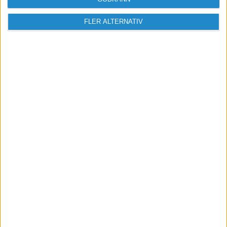
FLER ALTERNATIV
Vill du delta i diskussionen?
Logga in eller registrera dig för att skriva
inlägg och delta i diskussioner.
Logga in / Registrera