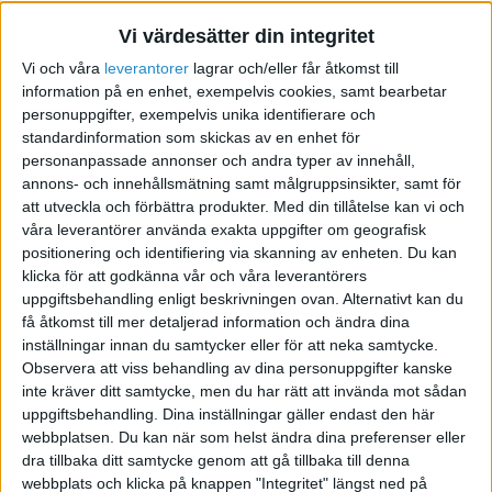
Jag har en partner som kan vara med i bolaget
Vi värdesätter din integritet
och stå med som ordförande om det skulle
Vi och våra
leverantorer
lagrar och/eller får åtkomst till
behövas, är det att rekommendera?
information på en enhet, exempelvis cookies, samt bearbetar
personuppgifter, exempelvis unika identifierare och
om man är två st i ett AB, behöver man betala
standardinformation som skickas av en enhet för
personanpassade annonser och andra typer av innehåll,
50.000kr var ? eller är det hela summan för att få
annons- och innehållsmätning samt målgruppsinsikter, samt för
öppna det ?
att utveckla och förbättra produkter.
Med din tillåtelse kan vi och
våra leverantörer använda exakta uppgifter om geografisk
Tack på förhand.
positionering och identifiering via skanning av enheten. Du kan
Mvh Lisa Nilsson
klicka för att godkänna vår och våra leverantörers
uppgiftsbehandling enligt beskrivningen ovan. Alternativt kan du
få åtkomst till mer detaljerad information och ändra dina
inställningar innan du samtycker eller för att neka samtycke.
Observera att viss behandling av dina personuppgifter kanske
inte kräver ditt samtycke, men du har rätt att invända mot sådan
Berg
uppgiftsbehandling. Dina inställningar gäller endast den här
webbplatsen. Du kan när som helst ändra dina preferenser eller
dra tillbaka ditt samtycke genom att gå tillbaka till denna
2020-10-22 16:36
webbplats och klicka på knappen "Integritet" längst ned på