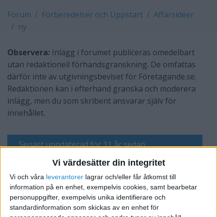
Forum
Förberedelser och Uppstart
Affärsidéer
ny
Observera:
Inlägg i forumet publiceras omedelbart
utan redaktionell förhandsgranskning. De omfattas
därför inte av utgivningsbeviset för Företagande.se.
Redaktionen kan i efterhand granska och moderera
inlägg, men du som skribent ansvarar själv för
innehållet.
Senast uppdaterad för 11 år sedan
Vi värdesätter din integritet
Raderad användare
Vi och våra
leverantorer
lagrar och/eller får åtkomst till
information på en enhet, exempelvis cookies, samt bearbetar
personuppgifter, exempelvis unika identifierare och
Skriv svar
standardinformation som skickas av en enhet för