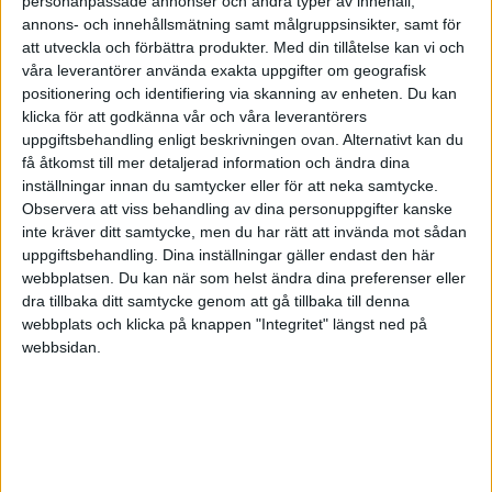
personanpassade annonser och andra typer av innehåll,
annons- och innehållsmätning samt målgruppsinsikter, samt för
ny
att utveckla och förbättra produkter.
Med din tillåtelse kan vi och
våra leverantörer använda exakta uppgifter om geografisk
2015-01-20 21:13
positionering och identifiering via skanning av enheten. Du kan
klicka för att godkänna vår och våra leverantörers
uppgiftsbehandling enligt beskrivningen ovan. Alternativt kan du
få åtkomst till mer detaljerad information och ändra dina
inställningar innan du samtycker eller för att neka samtycke.
Observera att viss behandling av dina personuppgifter kanske
inte kräver ditt samtycke, men du har rätt att invända mot sådan
uppgiftsbehandling. Dina inställningar gäller endast den här
webbplatsen. Du kan när som helst ändra dina preferenser eller
dra tillbaka ditt samtycke genom att gå tillbaka till denna
webbplats och klicka på knappen "Integritet" längst ned på
webbsidan.