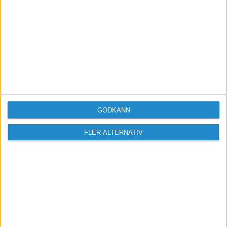
Logga in / Registrera
GODKÄNN
FLER ALTERNATIV
Sveriges största digitala
mötesplats för företagare.
Vi verkar för landets viktigaste arbetsgivare och