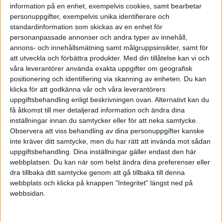
information på en enhet, exempelvis cookies, samt bearbetar
personuppgifter, exempelvis unika identifierare och
Kunskapsradion - radio utan
standardinformation som skickas av en enhet för
musik
personanpassade annonser och andra typer av innehåll,
annons- och innehållsmätning samt målgruppsinsikter, samt för
2013-09-03 08:45
att utveckla och förbättra produkter.
Med din tillåtelse kan vi och
våra leverantörer använda exakta uppgifter om geografisk
positionering och identifiering via skanning av enheten. Du kan
Är det fler än jag som saknar en bra radiokanal?
klicka för att godkänna vår och våra leverantörers
Jag tänker en kanal utan musik som istället
uppgiftsbehandling enligt beskrivningen ovan. Alternativt kan du
lägger fokus på kunskap likt kunskapskanalen
få åtkomst till mer detaljerad information och ändra dina
inställningar innan du samtycker eller för att neka samtycke.
på tv. Historia, geografi, samhällskunskap,
Observera att viss behandling av dina personuppgifter kanske
vetenskap, etc. Bilresan skulle bli så mycket
inte kräver ditt samtycke, men du har rätt att invända mot sådan
trevligare. Eller är det bara jag som hellre lär mig
uppgiftsbehandling. Dina inställningar gäller endast den här
något än att banka in samma musik om och om
webbplatsen. Du kan när som helst ändra dina preferenser eller
igen... 🙂
dra tillbaka ditt samtycke genom att gå tillbaka till denna
webbplats och klicka på knappen "Integritet" längst ned på
webbsidan.