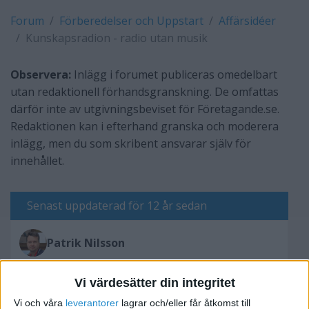
Forum
Förberedelser och Uppstart
Affärsidéer
Kunskapsradion - radio utan musik
Observera:
Inlägg i forumet publiceras omedelbart
utan redaktionell förhandsgranskning. De omfattas
därför inte av utgivningsbeviset för Företagande.se.
Redaktionen kan i efterhand granska och moderera
inlägg, men du som skribent ansvarar själv för
innehållet.
Senast uppdaterad för 12 år sedan
Patrik Nilsson
Vi värdesätter din integritet
Skriv svar
Vi och våra
leverantorer
lagrar och/eller får åtkomst till