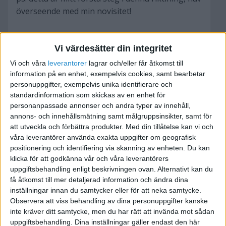
överseende med min novisitet!
Vi värdesätter din integritet
Vi och våra
leverantorer
lagrar och/eller får åtkomst till
Bosse
information på en enhet, exempelvis cookies, samt bearbetar
personuppgifter, exempelvis unika identifierare och
standardinformation som skickas av en enhet för
2008-02-21 09:26
personanpassade annonser och andra typer av innehåll,
annons- och innehållsmätning samt målgruppsinsikter, samt för
Jag söker med efter information eller en guide
att utveckla och förbättra produkter.
Med din tillåtelse kan vi och
om hur man gör en affärsöverlåtelse men de
våra leverantörer använda exakta uppgifter om geografisk
företag som jag ringt har varit hjälpsamma.. not
positionering och identifiering via skanning av enheten. Du kan
:nono
klicka för att godkänna vår och våra leverantörers
uppgiftsbehandling enligt beskrivningen ovan. Alternativt kan du
De har kanske en del att göra nu med tanke på
få åtkomst till mer detaljerad information och ändra dina
hur det ser ut. Alla vill sälja men ingen vill köpa
inställningar innan du samtycker eller för att neka samtycke.
för att alla yngre ska starta sitt eget :vissla
Observera att viss behandling av dina personuppgifter kanske
inte kräver ditt samtycke, men du har rätt att invända mot sådan
Finns det några här inne som vet mer?
uppgiftsbehandling. Dina inställningar gäller endast den här