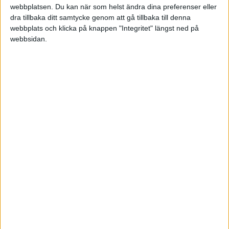
webbplatsen. Du kan när som helst ändra dina preferenser eller
dra tillbaka ditt samtycke genom att gå tillbaka till denna
webbplats och klicka på knappen "Integritet" längst ned på
webbsidan.
Patrik Nilsson
2008-03-04 10:10
Jag håller på för fulla muggar att jaga tag i
information och artiklar om hur man agerar vid
en affärsöverlåtelse, hur man värderar företag
och internetsajter, säljer/köper företag, etc.
Många vill läsa om detta och förhoppningsvis så
är det på gång inom någon vecka eller två!
Mvh Patrik