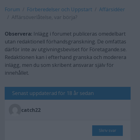
Forum
Förberedelser och Uppstart
Affärsidéer
Affärsöverlåtelse, var börja?
Observera:
Inlägg i forumet publiceras omedelbart
utan redaktionell förhandsgranskning. De omfattas
därför inte av utgivningsbeviset för Företagande.se.
Redaktionen kan i efterhand granska och moderera
inlägg, men du som skribent ansvarar själv för
innehållet.
Senast uppdaterad för 18 år sedan
catch22
Skriv svar