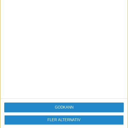
GODKÄNN
Vill du delta i diskussionen?
FLER ALTERNATIV
Logga in eller registrera dig för att skriva