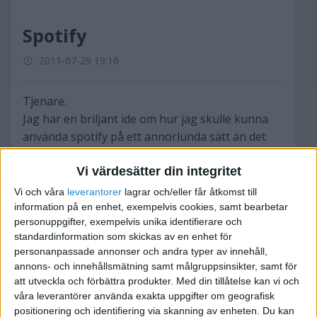
Spotify
2011-07-29 19:16
Tjenare.
Jag har en briljant ide om hur jag skulle kunna
använda spotify på ett annorlunda sätt än det
används nu. Jag undrar hur och var man kan
Vi värdesätter din integritet
komma i kontakt med personer som har
kunskapen att skapa spotify liknande program.
Vi och våra
leverantorer
lagrar och/eller får åtkomst till
En programmerare med andra ors. Finns det
information på en enhet, exempelvis cookies, samt bearbetar
personuppgifter, exempelvis unika identifierare och
företag som hjälper eller. Jag tackar för alla tips.
standardinformation som skickas av en enhet för
personanpassade annonser och andra typer av innehåll,
annons- och innehållsmätning samt målgruppsinsikter, samt för
att utveckla och förbättra produkter.
Med din tillåtelse kan vi och
våra leverantörer använda exakta uppgifter om geografisk
TobbeG
positionering och identifiering via skanning av enheten. Du kan