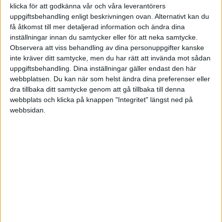
klicka för att godkänna vår och våra leverantörers
uppgiftsbehandling enligt beskrivningen ovan. Alternativt kan du
2011-07-31 06:23
få åtkomst till mer detaljerad information och ändra dina
inställningar innan du samtycker eller för att neka samtycke.
Ett alternativ är alltid att kontakta spotify och
Observera att viss behandling av dina personuppgifter kanske
säga att du har en ide om hur deras affär kan
inte kräver ditt samtycke, men du har rätt att invända mot sådan
förbättras och se vad det är värt för dem. Men se
uppgiftsbehandling. Dina inställningar gäller endast den här
webbplatsen. Du kan när som helst ändra dina preferenser eller
till att ha torrt på fötterna först så att de inte kan
dra tillbaka ditt samtycke genom att gå tillbaka till denna
sno din ide utan att betala.
webbplats och klicka på knappen "Integritet" längst ned på
webbsidan.
Att börja från scratch med någonting "spotify-
liknande" är ett jättejobb (mao kräver mycket
tid/pengar), både från teknisk synvinkel och även
legal synvinkel (avtalsmässigt med tex
skivindustrin).
Mvh Tobbe Gårdner
(utbildad Software Engineer men arbetar sedan
många år som System Manager)