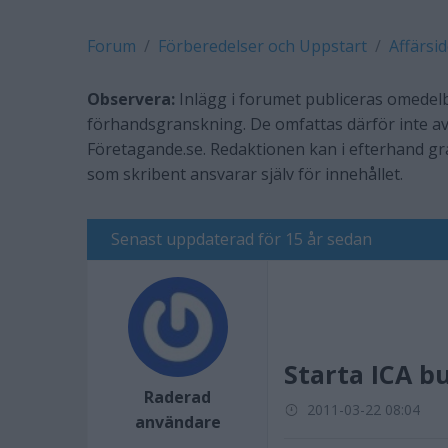
Forum
Förberedelser och Uppstart
Affärsi
Observera:
Inlägg i forumet publiceras omedelb
förhandsgranskning. De omfattas därför inte av
Företagande.se. Redaktionen kan i efterhand g
som skribent ansvarar själv för innehållet.
Senast uppdaterad för 15 år sedan
Starta ICA b
Raderad
2011-03-22 08:04
användare