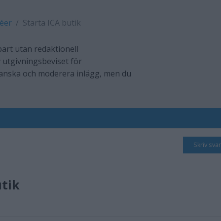
déer
Starta ICA butik
art utan redaktionell
 utgivningsbeviset för
ranska och moderera inlägg, men du
Skriv svar
utik