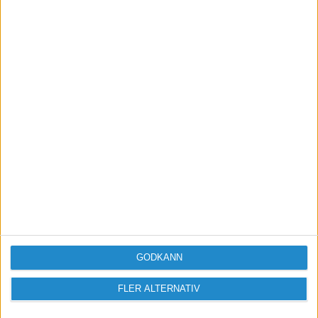
GODKÄNN
Vill du delta i diskussionen?
FLER ALTERNATIV
Logga in eller registrera dig för att skriva
inlägg och delta i diskussioner.