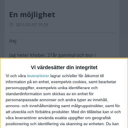
En möjlighet
2011-02-07 19:29
Hej
Jag heter khyber, 21år gammal och bor i
Stockholm. Jag har skapat hemsidan
Vi värdesätter din integritet
www.challengemaker.com. den blev klar igår.
Vi och våra
leverantorer
lagrar och/eller får åtkomst till
Jag vill att ni går in på hemsidan och noggrann
information på en enhet, exempelvis cookies, samt bearbetar
går genom alla kategorier, fliken vanliga frågor
personuppgifter, exempelvis unika identifierare och
och affärsiden. efteråt om ni tycker att hemsidan
standardinformation som skickas av en enhet för
har potentialen att bli stor och vill växa
personanpassade annonser och andra typer av innehåll,
tillsammans med mig så kan jag erbjuda er
annons- och innehållsmätning samt målgruppsinsikter, samt för
delägarskap helt gratis. anledningen till att jag
att utveckla och förbättra produkter.
Med din tillåtelse kan vi och
våra leverantörer använda exakta uppgifter om geografisk
erbjuder delägarskap och inte pengar för
positionering och identifiering via skanning av enheten. Du kan
arbetet ni utför är att hemsidan varit riktig