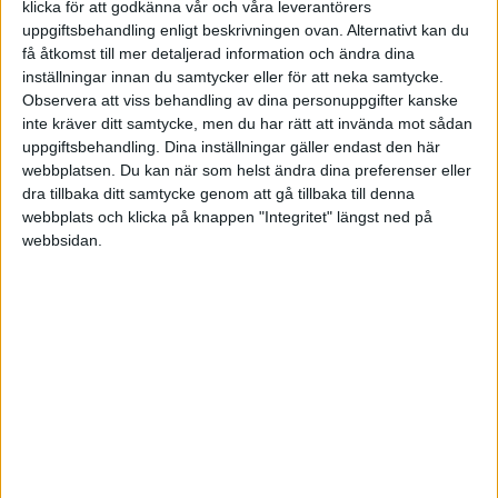
klicka för att godkänna vår och våra leverantörers
påkostad och jag har ont om pengar just nu.
uppgiftsbehandling enligt beskrivningen ovan. Alternativt kan du
Som ni har märkt nu att jag har språk
få åtkomst till mer detaljerad information och ändra dina
svårigheter och det har lett till att hemsidan kan
inställningar innan du samtycker eller för att neka samtycke.
Observera att viss behandling av dina personuppgifter kanske
uppfattas oseriös. så det enda kravet från min
inte kräver ditt samtycke, men du har rätt att invända mot sådan
sida är att ni har bra kunskaper i det svenska
uppgiftsbehandling. Dina inställningar gäller endast den här
språket och kan ägna någon timme om dagen på
webbplatsen. Du kan när som helst ändra dina preferenser eller
att jobba med hemsidan.
dra tillbaka ditt samtycke genom att gå tillbaka till denna
När ni besöker hemsidan så förstår ni direkt vad
webbplats och klicka på knappen "Integritet" längst ned på
webbsidan.
som behöver fixas, utvecklas och vad vi kommer
jobba mer på. det är så uppenbart.
innan sommaren är det tänkt att den ska
marknadsföras.
jag har många affärsidear. mitt mål är att tjäna
väldigt mycket pengar på kort tid och på det
lagliga sättet förstås.
Ett samarbete med mig kommer ni aldrig ångra
er för. jag lovar er det. 🙂