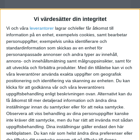
Starta eget
Vi värdesätter din integritet
Bemanningföretag /
Vi och våra
leverantorer
lagrar och/eller får åtkomst till
Konsultutföretag
information på en enhet, exempelvis cookies, samt bearbetar
personuppgifter, exempelvis unika identifierare och
2010-03-03 14:49
standardinformation som skickas av en enhet för
personanpassade annonser och andra typer av innehåll,
annons- och innehållsmätning samt målgruppsinsikter, samt för
Jag har funderat över att starta ett
att utveckla och förbättra produkter.
Med din tillåtelse kan vi och
Bemanningsföretag alt. ett Konsultföretag efter
våra leverantörer använda exakta uppgifter om geografisk
att jag är färdig med min gymnasie &
positionering och identifiering via skanning av enheten. Du kan
högskoleutbildning. Men undrar om man startar
klicka för att godkänna vår och våra leverantörers
uppgiftsbehandling enligt beskrivningen ovan. Alternativt kan du
eget inom bemanningsbranschen och endast
få åtkomst till mer detaljerad information och ändra dina
har timanställd personal och åta sig arbeten som
inställningar innan du samtycker eller för att neka samtycke.
endast kräver timanställd personal i början. (Ex
Observera att viss behandling av dina personuppgifter kanske
snöskottare).
inte kräver ditt samtycke, men du har rätt att invända mot sådan
För att bygga upp ett kontaktnätverk och slippa
uppgiftsbehandling. Dina inställningar gäller endast den här
betala ut löner om det inte finns några jobb för
webbplatsen. Du kan när som helst ändra dina preferenser eller
dra tillbaka ditt samtycke genom att gå tillbaka till denna