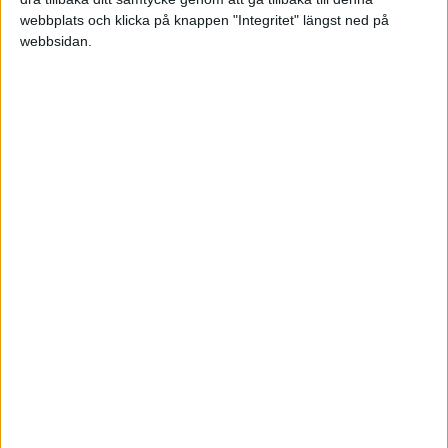
att senare kanske ha tillsvidare anställda. Det
webbplats och klicka på knappen "Integritet" längst ned på
borde ju minska risken för mig att dra på mig
webbsidan.
skulder och gå i konkurs? Om detta inte går
speciellt vidare senare har man inte förlorat mer
än en massa tid?
Undrar bara om detta koncept är en bra grund
eller om det finns massa felande länkar med
detta ? För man har väl inga utgifter i ett företag
om det är sk "vilande"?