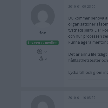
2010-01-09 23:00
Du kommer behöva anf
organisationer såsom
tystnadsplikt). Där k
foe
och hur processen ser
kunna agera mentor o
Engagerad medlem
223
Det är ännu lite tidig
2
hållfasthetstester och
Lycka till, och glöm i
2010-01-10 03:59