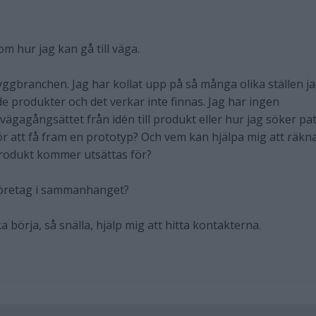
m hur jag kan gå till väga.
yggbranchen. Jag har kollat upp på så många olika ställen j
de produkter och det verkar inte finnas. Jag har ingen
lvägagångsättet från idén till produkt eller hur jag söker pat
r att få fram en prototyp? Och vem kan hjälpa mig att räkn
produkt kommer utsättas för?
 företag i sammanhanget?
ka börja, så snälla, hjälp mig att hitta kontakterna.