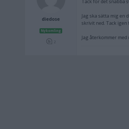
Tack för det snabba s
Jag ska sätta mig en
diedose
skrivit ned. Tack igen 
Nykomling
Jag återkommer med r
2