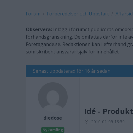
Forum
Förberedelser och Uppstart
Affärsi
Observera:
Inlägg i forumet publiceras omedelb
förhandsgranskning. De omfattas därför inte av
Företagande.se. Redaktionen kan i efterhand g
som skribent ansvarar själv för innehållet.
Senast uppdaterad för 16 år sedan
Idé - Produk
diedose
2010-01-09 13:59
Nykomling