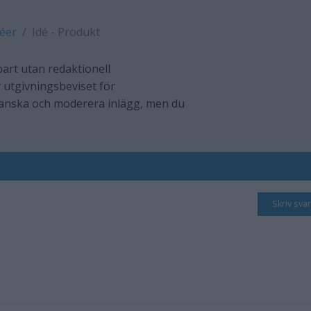
déer
Idé - Produkt
art utan redaktionell
 utgivningsbeviset för
ranska och moderera inlägg, men du
Skriv svar
t