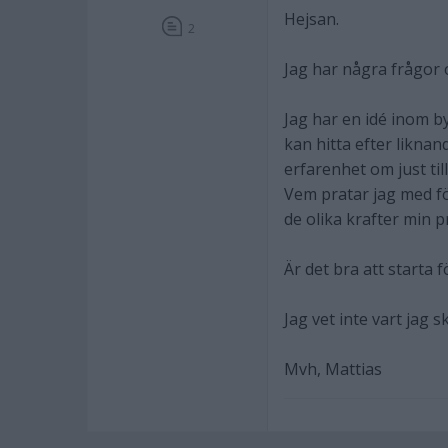
Hejsan.
2
Jag har några frågor o
Jag har en idé inom b
kan hitta efter liknan
erfarenhet om just til
Vem pratar jag med fö
de olika krafter min 
Är det bra att starta
Jag vet inte vart jag s
Mvh, Mattias