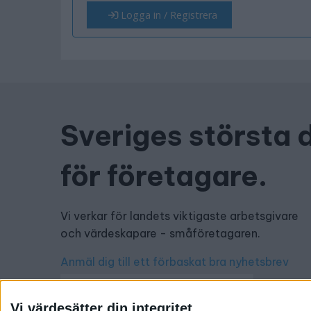
Logga in / Registrera
Sveriges största 
för företagare.
Vi verkar för landets viktigaste arbetsgivare
och värdeskapare - småföretagaren.
Anmäl dig till ett förbaskat bra nyhetsbrev
Vi värdesätter din integritet