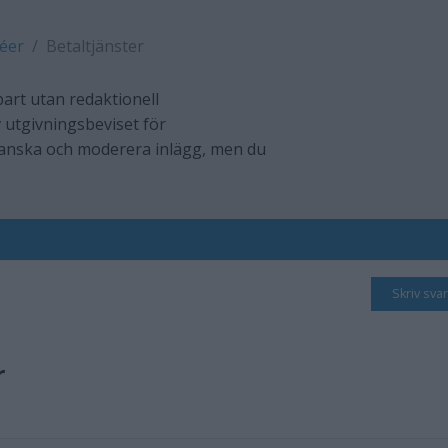
déer
Betaltjänster
art utan redaktionell
 utgivningsbeviset för
ranska och moderera inlägg, men du
Skriv svar
r