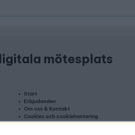
digitala mötesplats
Start
Erbjudanden
Om oss & Kontakt
Cookies och cookiehantering
Copyright och disclaimer
Annonsera