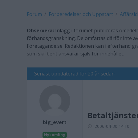
Forum
Förberedelser och Uppstart
Affärsi
Observera:
Inlägg i forumet publiceras omedelb
förhandsgranskning. De omfattas därför inte av
Företagande.se. Redaktionen kan i efterhand g
som skribent ansvarar själv för innehållet.
Senast uppdaterad för 20 år sedan
Betaltjänste
big_evert
2006-04-30 14:10
Nykomling