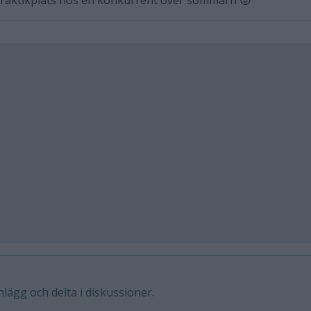
å praktikplats hos en konkurrent över sommarn 😛
inlägg och delta i diskussioner.