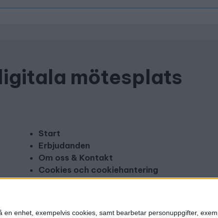
digitala mötesplats
Start
Erbjudanden
Om oss & Kontakt
Cookies och cookiehantering
Copyright och disclaimer
Annonsera
n på en enhet, exempelvis cookies, samt bearbetar personuppgifter, exem