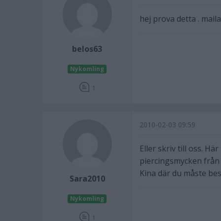
hej prova detta . mail
belos63
Nykomling
1
2010-02-03 09:59
Eller skriv till oss. H
piercingsmycken från r
Kina där du måste bes
Sara2010
Nykomling
1