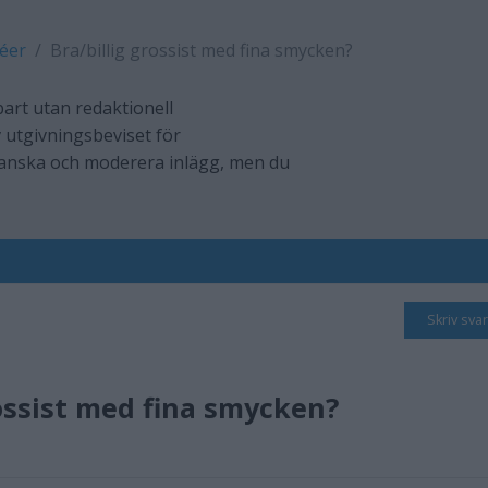
déer
Bra/billig grossist med fina smycken?
art utan redaktionell
 utgivningsbeviset för
ranska och moderera inlägg, men du
Skriv svar
rossist med fina smycken?