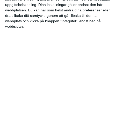
uppgiftsbehandling. Dina inställningar gäller endast den här
webbplatsen. Du kan när som helst ändra dina preferenser eller
dra tillbaka ditt samtycke genom att gå tillbaka till denna
webbplats och klicka på knappen "Integritet" längst ned på
webbsidan.
Ett annat centralt tema i rapporten är beredskap och
skydd mot vilt. Mikaela Johnsson poängterar vikten av
att stärka lantbrukets motståndskraft:
"Beredskap samt förbättrat stöd och skydd mot vilt
idag för en bättre social hållbarhet imorgon. Fastställ
att lantbruk är samhällsviktig verksamhet, och att vi