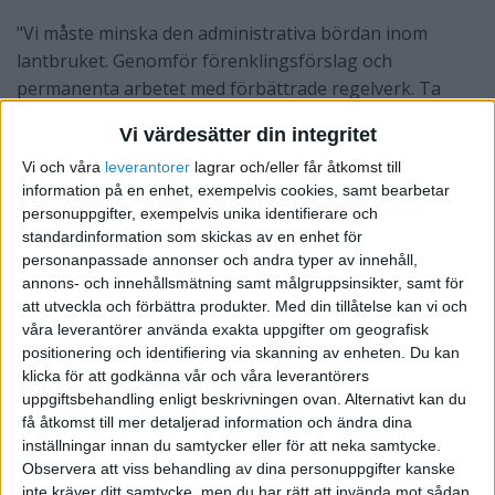
"Vi måste minska den administrativa bördan inom
lantbruket. Genomför förenklingsförslag och
permanenta arbetet med förbättrade regelverk. Ta
bort onödiga detaljregler och fokusera på målstyrning.
Vi värdesätter din integritet
Detaljregler leder till kontroll och felletande. LRF vill se
Vi och våra
leverantorer
lagrar och/eller får åtkomst till
ett myndighetsarbete för smarta regelverk och
information på en enhet, exempelvis cookies, samt bearbetar
styrmedel som fokuserar på resultat."
personuppgifter, exempelvis unika identifierare och
standardinformation som skickas av en enhet för
Samtidigt lyfts lantbrukets roll som samhällsviktig
personanpassade annonser och andra typer av innehåll,
verksamhet fram. Jord- och skogsbruket är
annons- och innehållsmätning samt målgruppsinsikter, samt för
grundläggande för Sveriges ekonomi och levererar inte
att utveckla och förbättra produkter.
Med din tillåtelse kan vi och
bara livsmedel utan även förnybar energi, material och
våra leverantörer använda exakta uppgifter om geografisk
ekosystemtjänster. Skogsnäringen, som sysselsätter
positionering och identifiering via skanning av enheten. Du kan
klicka för att godkänna vår och våra leverantörers
cirka 140 000 personer, bidrar dessutom till att hålla
uppgiftsbehandling enligt beskrivningen ovan. Alternativt kan du
landsbygden levande.
få åtkomst till mer detaljerad information och ändra dina
inställningar innan du samtycker eller för att neka samtycke.
Observera att viss behandling av dina personuppgifter kanske
inte kräver ditt samtycke, men du har rätt att invända mot sådan