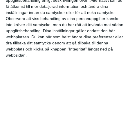
uppgiftsbehandling enligt beskrivningen ovan. Alternativt kan du
få åtkomst till mer detaljerad information och ändra dina
De som försvarar systemet:
När DOGE avslöjar
inställningar innan du samtycker eller för att neka samtycke.
skandaler – från en IRS-tjänsteman som flög
Observera att viss behandling av dina personuppgifter kanske
privatjet för 12 miljoner dollar till en lobbyist som
inte kräver ditt samtycke, men du har rätt att invända mot sådan
fakturerade miljoner utan kvitton – skakar det om
uppgiftsbehandling. Dina inställningar gäller endast den här
makteliten. För dem är Musk en fiende som river
webbplatsen. Du kan när som helst ändra dina preferenser eller
dra tillbaka ditt samtycke genom att gå tillbaka till denna
ner deras privilegier.
webbplats och klicka på knappen "Integritet" längst ned på
Den politiska oppositionen:
Musk ses som en
webbsidan.
symbol för Trump-erans politik. Hans
nedskärningar och frispråkiga inlägg på X har
gjort honom till ett hatobjekt. I USA har Tesla-
butiker attackerats, medan europeiska
demonstranter sprejar anklagelser om nazistiska
kopplingar på företagets fasader.
De drabbade av nedskärningar:
DOGE sparar in
miljarder dollar per år vilket innebär
uppsägningar och minskat antal tjänster. För
många handlar det om förlorade jobb och