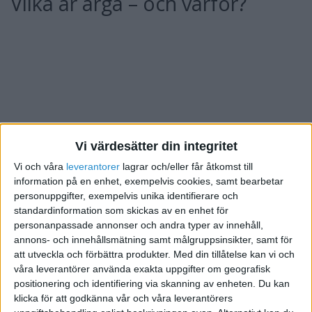
Vilka är arga – och varför?
Vi värdesätter din integritet
Vi och våra
leverantorer
lagrar och/eller får åtkomst till
information på en enhet, exempelvis cookies, samt bearbetar
personuppgifter, exempelvis unika identifierare och
standardinformation som skickas av en enhet för
personanpassade annonser och andra typer av innehåll,
annons- och innehållsmätning samt målgruppsinsikter, samt för
att utveckla och förbättra produkter.
Med din tillåtelse kan vi och
Ilskan mot Musk är en blandning av maktspel, ideologi
våra leverantörer använda exakta uppgifter om geografisk
positionering och identifiering via skanning av enheten. Du kan
och personlig frustration. Här är några av de grupper
klicka för att godkänna vår och våra leverantörers
som känner sig hotade: