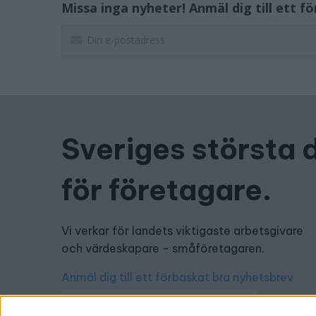
Missa inga nyheter! Anmäl dig till ett f
Sveriges största 
för företagare.
Vi verkar för landets viktigaste arbetsgivare
och värdeskapare - småföretagaren.
Anmäl dig till ett förbaskat bra nyhetsbrev