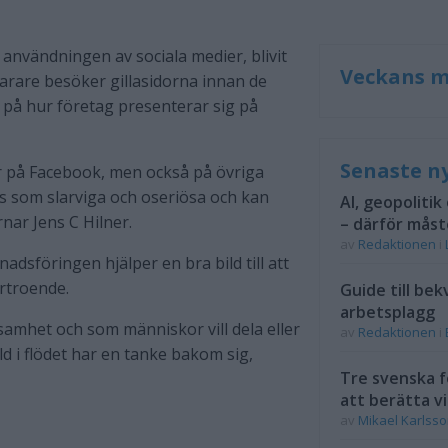
 användningen av sociala medier, blivit
Veckans m
arare besöker gillasidorna innan de
av på hur företag presenterar sig på
Senaste n
dor på Facebook, men också på övriga
as som slarviga och oseriösa och kan
AI, geopolitik
nar Jens C Hilner.
– därför måst
av
Redaktionen
i
nadsföringen hjälper en bra bild till att
örtroende.
Guide till bek
arbetsplagg
samhet och som människor vill dela eller
av
Redaktionen
i
bild i flödet har en tanke bakom sig,
Tre svenska f
att berätta vi
av
Mikael Karlss