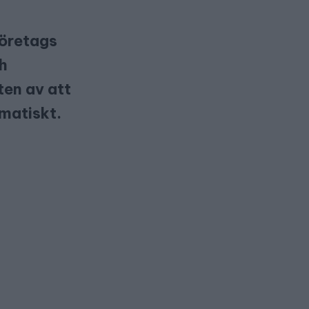
företags
ch
ten av att
ematiskt.