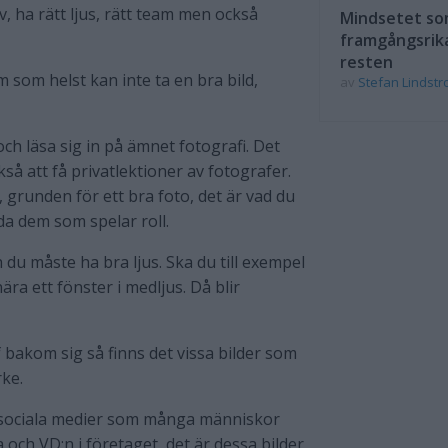
tiv, ha rätt ljus, rätt team men också
Mindsetet som
framgångsrik
resten
som helst kan inte ta en bra bild,
av
Stefan Lindst
 och läsa sig in på ämnet fotografi. Det
å att få privatlektioner av fotografer.
 grunden för ett bra foto, det är vad du
da dem som spelar roll.
h du måste ha bra ljus. Ska du till exempel
ära ett fönster i medljus. Då blir
 bakom sig så finns det vissa bilder som
ke.
r i sociala medier som många människor
och VD:n i företaget, det är dessa bilder