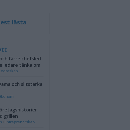
est lästa
ytt
 och färre chefsled
e ledare tänka om
Ledarskap
väma och slitstarka
Ekonomi
öretagshistorier
d grillen
on
i
Entreprenörskap