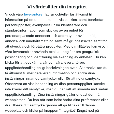
Vi värdesätter din integritet
Vi och våra
leverantorer
lagrar och/eller får åtkomst till
information på en enhet, exempelvis cookies, samt bearbetar
personuppgifter, exempelvis unika identifierare och
standardinformation som skickas av en enhet för
personanpassade annonser och andra typer av innehåll,
annons- och innehållsmätning samt målgruppsinsikter, samt för
Låt oss börja från början. Blockkedjan är en finansiell
att utveckla och förbättra produkter.
Med din tillåtelse kan vi och
revolution i grunden och för att verkligen förstå varför
våra leverantörer använda exakta uppgifter om geografisk
den är här så måste man förstå vart ifrån vi kommer.
positionering och identifiering via skanning av enheten. Du kan
Därför skulle jag vilja börja med salt och kossor.
klicka för att godkänna vår och våra leverantörers
uppgiftsbehandling enligt beskrivningen ovan. Alternativt kan du
få åtkomst till mer detaljerad information och ändra dina
inställningar innan du samtycker eller för att neka samtycke.
Observera att viss behandling av dina personuppgifter kanske
inte kräver ditt samtycke, men du har rätt att invända mot sådan
uppgiftsbehandling. Dina inställningar gäller endast den här
webbplatsen. Du kan när som helst ändra dina preferenser eller
dra tillbaka ditt samtycke genom att gå tillbaka till denna
webbplats och klicka på knappen "Integritet" längst ned på
Blockkedjan är nämligen en naturlig förlängning på