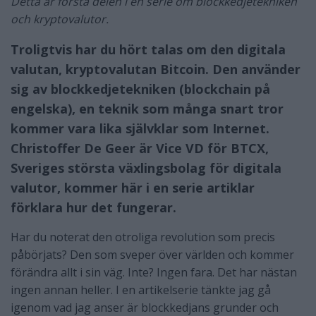
Detta är första delen i en serie om blockkedjetekniken
och kryptovalutor.
Troligtvis har du hört talas om den digitala
valutan, kryptovalutan Bitcoin. Den använder
sig av blockkedjetekniken (blockchain på
engelska), en teknik som många snart tror
kommer vara lika självklar som Internet.
Christoffer De Geer är Vice VD för BTCX,
Sveriges största växlingsbolag för digitala
valutor, kommer här i en serie artiklar
förklara hur det fungerar.
Har du noterat den otroliga revolution som precis
påbörjats? Den som sveper över världen och kommer
förändra allt i sin väg. Inte? Ingen fara. Det har nästan
ingen annan heller. I en artikelserie tänkte jag gå
igenom vad jag anser är blockkedjans grunder och