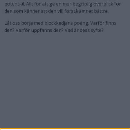
potential. Allt för att ge en mer begriplig överblick för
den som känner att den vill förstå ämnet bättre.
Låt oss börja med blockkedjans poäng. Varför finns
den? Varför uppfanns den? Vad är dess syfte?