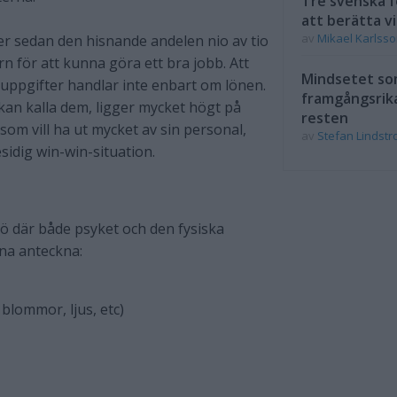
Tre svenska f
att berätta vi
av
Mikael Karlss
er sedan den hisnande andelen nio av tio
rn för att kunna göra ett bra jobb. Att
Mindsetet som
a uppgifter handlar inte enbart om lönen.
framgångsrik
kan kalla dem, ligger mycket högt på
resten
 som vill ha ut mycket av sin personal,
av
Stefan Lindst
sidig win-win-situation.
ljö där både psyket och den fysiska
nna anteckna:
 blommor, ljus, etc)