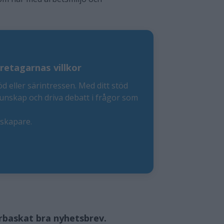
retagarnas villkor
öd eller särintressen. Med ditt stöd
kunskap och driva debatt i frågor som
eskapare.
örbaskat bra nyhetsbrev.