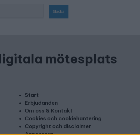
Skicka
digitala mötesplats
Start
Erbjudanden
Om oss & Kontakt
Cookies och cookiehantering
Copyright och disclaimer
Annonsera