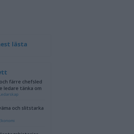
est lästa
ytt
 och färre chefsled
e ledare tänka om
Ledarskap
väma och slitstarka
Ekonomi