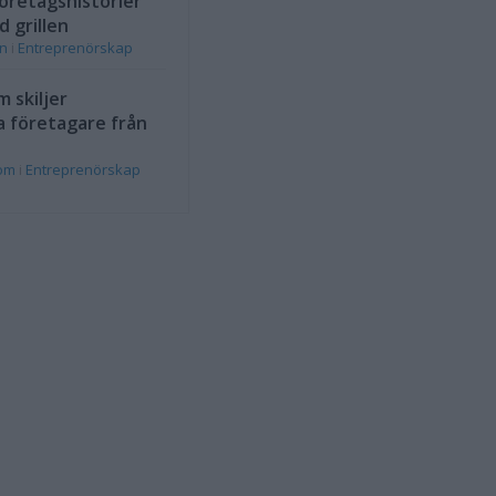
öretagshistorier
d grillen
on
i
Entreprenörskap
 skiljer
a företagare från
rom
i
Entreprenörskap