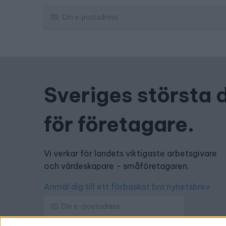
Sveriges största 
för företagare.
Vi verkar för landets viktigaste arbetsgivare
och värdeskapare - småföretagaren.
Anmäl dig till ett förbaskat bra nyhetsbrev