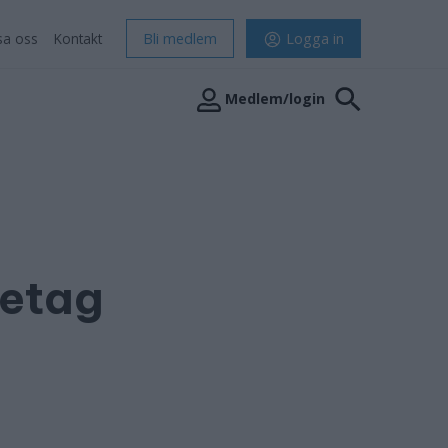
sa oss
Kontakt
Bli medlem
Logga in
Medlem/login
retag