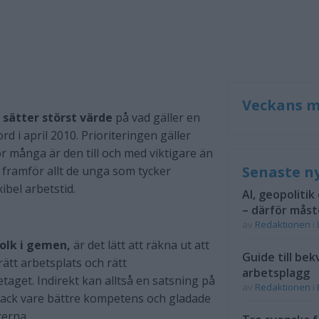
Veckans m
 sätter störst värde
på vad gäller en
rd i april 2010. Prioriteringen gäller
r många är den till och med viktigare än
Senaste n
 framför allt de unga som tycker
ibel arbetstid.
AI, geopolitik
– därför måst
av
Redaktionen
i
folk i gemen,
är det lätt att räkna ut att
Guide till bek
rätt arbetsplats och rätt
arbetsplagg
etaget. Indirekt kan alltså en satsning på
av
Redaktionen
i
tack vare bättre kompetens och gladade
erna.