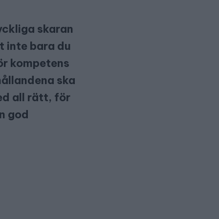
lyckliga skaran
t inte bara du
för kompetens
hållandena ska
 all rätt, för
en god