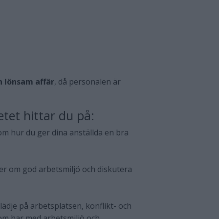
n lönsam affär
, då personalen är
tet hittar du på:
om hur du ger dina anställda en bra
mer om god arbetsmiljö och diskutera
lädje på arbetsplatsen, konflikt- och
som har med arbetsmiljö och