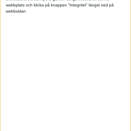
Tillsammans gör vi skillnad för landets
webbplats och klicka på knappen "Integritet" längst ned på
värdeskapare.
webbsidan.
Bli medlem
Missa inga nyheter! Anmäl dig till ett
förbaskat bra nyhetsbrev.
Skicka
Taggar
e-butik
e-handel
webbdesign