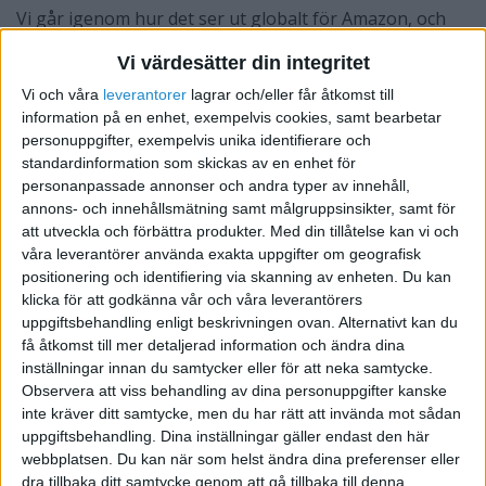
Vi går igenom hur det ser ut globalt för Amazon, och
hur det kommer att bli de första åren i Sverige. Vilka
Vi värdesätter din integritet
hot mot svenska företag ser vi, och vilka möjligheter
Vi och våra
leverantorer
lagrar och/eller får åtkomst till
ges?
information på en enhet, exempelvis cookies, samt bearbetar
Se även:
Vad kostar det att sälja på
personuppgifter, exempelvis unika identifierare och
standardinformation som skickas av en enhet för
Amazon?
personanpassade annonser och andra typer av innehåll,
annons- och innehållsmätning samt målgruppsinsikter, samt för
att utveckla och förbättra produkter.
Med din tillåtelse kan vi och
STÖD VÅRT ARBETE
våra leverantörer använda exakta uppgifter om geografisk
positionering och identifiering via skanning av enheten. Du kan
Bli medlem och hjälp oss försvara
klicka för att godkänna vår och våra leverantörers
företagarnas villkor
uppgiftsbehandling enligt beskrivningen ovan. Alternativt kan du
få åtkomst till mer detaljerad information och ändra dina
Vi är en fri röst för företagare – utan presstöd
inställningar innan du samtycker eller för att neka samtycke.
eller särintressen. Med ditt stöd kan vi fortsätta
Observera att viss behandling av dina personuppgifter kanske
granska myndigheter, dela kunskap och driva
inte kräver ditt samtycke, men du har rätt att invända mot sådan
debatt i frågor som påverkar dig som
uppgiftsbehandling. Dina inställningar gäller endast den här
webbplatsen. Du kan när som helst ändra dina preferenser eller
företagare.
dra tillbaka ditt samtycke genom att gå tillbaka till denna