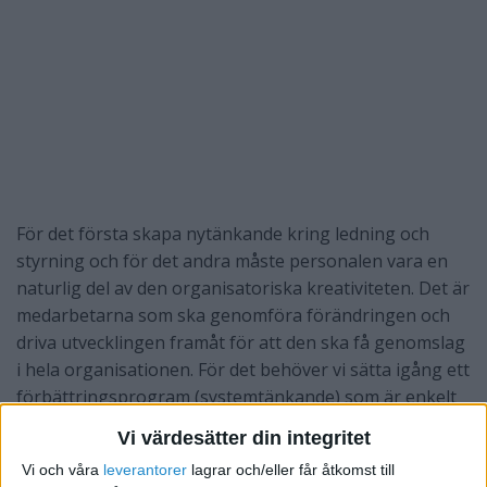
För det första skapa nytänkande kring ledning och
styrning och för det andra måste personalen vara en
naturlig del av den organisatoriska kreativiteten. Det är
medarbetarna som ska genomföra förändringen och
driva utvecklingen framåt för att den ska få genomslag
i hela organisationen. För det behöver vi sätta igång ett
förbättringsprogram (systemtänkande) som är enkelt
att sätta igång, utan en massa kartläggningar som
Vi värdesätter din integritet
ändå inte leder någon vart. Sätt igång redan idag!
Vi och våra
leverantorer
lagrar och/eller får åtkomst till