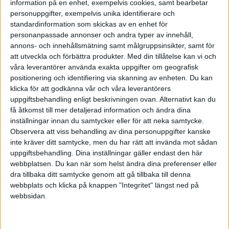
Följande fem punkter;
kvalitet
,
kommunikation
,
information på en enhet, exempelvis cookies, samt bearbetar
personuppgifter, exempelvis unika identifierare och
kundorientering
,
ledarskap
och
värdegrund
är för att
standardinformation som skickas av en enhet för
skapa en idérik och kreativ organisation med
personanpassade annonser och andra typer av innehåll,
förändringsbenägna ledare och personal.
annons- och innehållsmätning samt målgruppsinsikter, samt för
att utveckla och förbättra produkter.
Med din tillåtelse kan vi och
1. Kvalitet.
våra leverantörer använda exakta uppgifter om geografisk
Företaget måste ha ett enkelt kvalitetsledningssystem
positionering och identifiering via skanning av enheten. Du kan
som signalerar då kvaliteten på produkter och tjänster
klicka för att godkänna vår och våra leverantörers
uppgiftsbehandling enligt beskrivningen ovan. Alternativt kan du
inte håller tillräcklig kvalitet. Det förbättringssystemet
få åtkomst till mer detaljerad information och ändra dina
ska skötas av de som arbetar närmast problemet och
inställningar innan du samtycker eller för att neka samtycke.
det ska kunna åtgärdas utan att cheferna ska vara
Observera att viss behandling av dina personuppgifter kanske
inblandade (platt organisation). Det ska vara ett
inte kräver ditt samtycke, men du har rätt att invända mot sådan
självgående kvalitetssystem som är inbyggd i
uppgiftsbehandling. Dina inställningar gäller endast den här
webbplatsen. Du kan när som helst ändra dina preferenser eller
företagets kultur.
dra tillbaka ditt samtycke genom att gå tillbaka till denna
2. Kommunikation.
webbplats och klicka på knappen "Integritet" längst ned på
webbsidan.
Företaget ska vara lika duktiga på den interna och
externa
kommunikationen
i företaget. Gör upp en
kommunikationsmodell för hur ni kommunicerar på