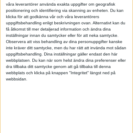
substans och långsiktig trovärdighet. Du kan aldrig
våra leverantörer använda exakta uppgifter om geografisk
bullshitta dig till framgång – Det handlar om
positionering och identifiering via skanning av enheten. Du kan
förtroende.”
klicka för att godkänna vår och våra leverantörers
uppgiftsbehandling enligt beskrivningen ovan. Alternativt kan du
Christinas 5 bästa proffsråd för
få åtkomst till mer detaljerad information och ändra dina
inställningar innan du samtycker eller för att neka samtycke.
ett starkt personligt varumärke
Observera att viss behandling av dina personuppgifter kanske
inte kräver ditt samtycke, men du har rätt att invända mot sådan
1.
Se på dig själv som ett
varumärke
. JAG AB. Gå
uppgiftsbehandling. Dina inställningar gäller endast den här
igenom din personlighet och skaffa dig en målbild.
webbplatsen. Du kan när som helst ändra dina preferenser eller
dra tillbaka ditt samtycke genom att gå tillbaka till denna
2.
Allt du gör kommunicerar. Var konsekvent och lev
webbplats och klicka på knappen "Integritet" längst ned på
upp till ditt varumärke i vilken situation du än befinner
webbsidan.
dig, både privat och på jobbet. Se också upp med vilka
personer, produkter, nätverk och sammanhang du
förknippas med.
3.
Var äkta och försök inte göra om dig själv, förr eller
senare kommer din personlighet fram.
4.
Gör dig ett namn som en person som presterar och