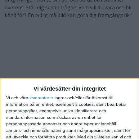
överens. Ställ dig sedan frågan: Vem vill du vara och bli
känd för? En tydlig målbild kan göra dig framgångsrik.”
Vi värdesätter din integritet
Vi och våra
leverantorer
lagrar och/eller får åtkomst till
information på en enhet, exempelvis cookies, samt bearbetar
personuppgifter, exempelvis unika identifierare och
standardinformation som skickas av en enhet för
personanpassade annonser och andra typer av innehåll,
annons- och innehållsmätning samt målgruppsinsikter, samt för
Vad förenar dem som lyckats?
”De är äkta, har
att utveckla och förbättra produkter.
Med din tillåtelse kan vi och