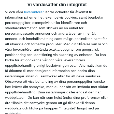
Medlem sedan 2026
Vi värdesätter din integritet
Vi och våra
leverantorer
lagrar och/eller får åtkomst till
information på en enhet, exempelvis cookies, samt bearbetar
Följ
Skicka meddelande
personuppgifter, exempelvis unika identifierare och
standardinformation som skickas av en enhet för
personanpassade annonser och andra typer av innehåll,
annons- och innehållsmätning samt målgruppsinsikter, samt för
att utveckla och förbättra produkter.
Med din tillåtelse kan vi och
våra leverantörer använda exakta uppgifter om geografisk
positionering och identifiering via skanning av enheten. Du kan
klicka för att godkänna vår och våra leverantörers
uppgiftsbehandling enligt beskrivningen ovan. Alternativt kan du
få åtkomst till mer detaljerad information och ändra dina
inställningar innan du samtycker eller för att neka samtycke.
Observera att viss behandling av dina personuppgifter kanske
inte kräver ditt samtycke, men du har rätt att invända mot sådan
uppgiftsbehandling. Dina inställningar gäller endast den här
Sveriges största digitala
webbplatsen. Du kan när som helst ändra dina preferenser eller
dra tillbaka ditt samtycke genom att gå tillbaka till denna
mötesplats för företagare.
webbplats och klicka på knappen "Integritet" längst ned på
webbsidan.