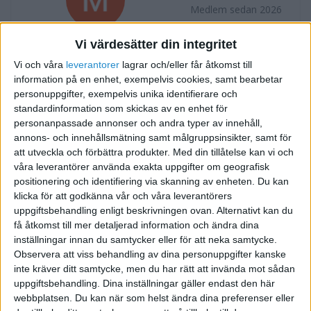
Medlem sedan 2026
Vi värdesätter din integritet
Följ
Skicka meddelande
Vi och våra
leverantorer
lagrar och/eller får åtkomst till
information på en enhet, exempelvis cookies, samt bearbetar
FORUMAKTIVITET
personuppgifter, exempelvis unika identifierare och
standardinformation som skickas av en enhet för
Många arga över Fortnox - vad har
för 2 månader sedan
personanpassade annonser och andra typer av innehåll,
hänt?
annons- och innehållsmätning samt målgruppsinsikter, samt för
i Allmänt
Svar
att utveckla och förbättra produkter.
Med din tillåtelse kan vi och
våra leverantörer använda exakta uppgifter om geografisk
positionering och identifiering via skanning av enheten. Du kan
klicka för att godkänna vår och våra leverantörers
uppgiftsbehandling enligt beskrivningen ovan. Alternativt kan du
få åtkomst till mer detaljerad information och ändra dina
inställningar innan du samtycker eller för att neka samtycke.
Observera att viss behandling av dina personuppgifter kanske
inte kräver ditt samtycke, men du har rätt att invända mot sådan
uppgiftsbehandling. Dina inställningar gäller endast den här
webbplatsen. Du kan när som helst ändra dina preferenser eller