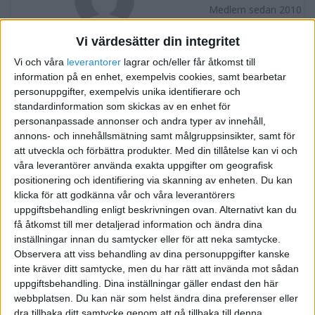
Medlem sedan 2010
Vi värdesätter din integritet
Följ
Skicka meddelande
Vi och våra
leverantorer
lagrar och/eller får åtkomst till
information på en enhet, exempelvis cookies, samt bearbetar
FORUMAKTIVITET
personuppgifter, exempelvis unika identifierare och
standardinformation som skickas av en enhet för
Bygg och renovering
personanpassade annonser och andra typer av innehåll,
för 16 år sedan
annons- och innehållsmätning samt målgruppsinsikter, samt för
i Presentera dig och ditt företag
1
Tråd
att utveckla och förbättra produkter.
Med din tillåtelse kan vi och
våra leverantörer använda exakta uppgifter om geografisk
positionering och identifiering via skanning av enheten. Du kan
klicka för att godkänna vår och våra leverantörers
uppgiftsbehandling enligt beskrivningen ovan. Alternativt kan du
få åtkomst till mer detaljerad information och ändra dina
inställningar innan du samtycker eller för att neka samtycke.
Observera att viss behandling av dina personuppgifter kanske
inte kräver ditt samtycke, men du har rätt att invända mot sådan
uppgiftsbehandling. Dina inställningar gäller endast den här
webbplatsen. Du kan när som helst ändra dina preferenser eller
dra tillbaka ditt samtycke genom att gå tillbaka till denna