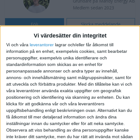
Grundare på Mandy Energy AB
Medlem sedan 2023
Följ
Skicka meddelande
Vi värdesätter din integritet
AFFÄRER
Vi och våra
leverantorer
lagrar och/eller får åtkomst till
Arbetar endast inom EU
information på en enhet, exempelvis cookies, samt bearbetar
personuppgifter, exempelvis unika identifierare och
TAGGAR
standardinformation som skickas av en enhet för
personanpassade annonser och andra typer av innehåll,
Entreprenör
annons- och innehållsmätning samt målgruppsinsikter, samt för
att utveckla och förbättra produkter.
Med din tillåtelse kan vi och
våra leverantörer använda exakta uppgifter om geografisk
ARTIKLAR
positionering och identifiering via skanning av enheten. Du kan
klicka för att godkänna vår och våra leverantörers
uppgiftsbehandling enligt beskrivningen ovan. Alternativt kan du
5 lärdomar från startup-resan
få åtkomst till mer detaljerad information och ändra dina
inställningar innan du samtycker eller för att neka samtycke.
Observera att viss behandling av dina personuppgifter kanske
inte kräver ditt samtycke, men du har rätt att invända mot sådan