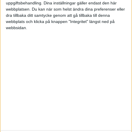
uppgiftsbehandling. Dina inställningar gäller endast den här
webbplatsen. Du kan när som helst ändra dina preferenser eller
dra tillbaka ditt samtycke genom att gå tillbaka till denna
webbplats och klicka på knappen "Integritet" längst ned på
webbsidan.
Sveriges största digitala
mötesplats för företagare.
Vi verkar för landets viktigaste arbetsgivare och
värdeskapare - småföretagaren.