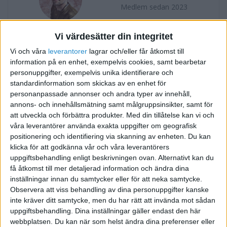
Medlem sedan 2023
Vi värdesätter din integritet
Följ
Skicka meddelande
Vi och våra
leverantorer
lagrar och/eller får åtkomst till
FORUMAKTIVITET
information på en enhet, exempelvis cookies, samt bearbetar
personuppgifter, exempelvis unika identifierare och
standardinformation som skickas av en enhet för
Frågor och svar om hur man ska hantera en
för 2 år sedan
personanpassade annonser och andra typer av innehåll,
konkurs
annons- och innehållsmätning samt målgruppsinsikter, samt för
i Bokföring forum, Skatter och
Svar
att utveckla och förbättra produkter.
Med din tillåtelse kan vi och
Företagsformer
våra leverantörer använda exakta uppgifter om geografisk
positionering och identifiering via skanning av enheten. Du kan
klicka för att godkänna vår och våra leverantörers
uppgiftsbehandling enligt beskrivningen ovan. Alternativt kan du
få åtkomst till mer detaljerad information och ändra dina
inställningar innan du samtycker eller för att neka samtycke.
Observera att viss behandling av dina personuppgifter kanske
inte kräver ditt samtycke, men du har rätt att invända mot sådan
uppgiftsbehandling. Dina inställningar gäller endast den här
webbplatsen. Du kan när som helst ändra dina preferenser eller