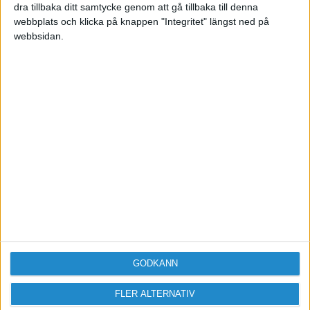
dra tillbaka ditt samtycke genom att gå tillbaka till denna
webbplats och klicka på knappen "Integritet" längst ned på
webbsidan.
Sveriges största digitala
mötesplats för företagare.
Vi verkar för landets viktigaste arbetsgivare och
värdeskapare - småföretagaren.
Anmäl dig till ett förbaskat bra nyhetsbrev
GODKÄNN
Har du ett nyhetstips?
FLER ALTERNATIV